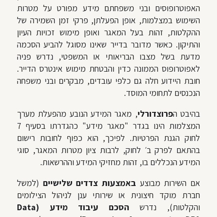
האפוטרופוסים ובני משפחתם מידע מפורט על מטרות
השימוש במצלמות, אופן הפעלתן, פרקי זמן השמירה של
ההקלטות, זהות בעל המאגר ואופן מימוש זכויות העיון
והתיקון. כאשר מדובר בדייר שאינו מסוגל להביע הסכמה
מדעת בשל מצבו הבריאותי או המשפטי, נדרש פניה
לאפוטרופוס הממונה כדין והבטחת מימוש אינטרס הדייר.
חובת היידוע חלה גם כלפי עובדים, מבקרים ובני משפחה
הנכנסים לתחומי המוסד.
בהיבט ה
פרוצדורלי
, מאגר המידע הנובע מהפעלת מערך
המצלמות הינו בגדר "מאגר מידע" כהגדרתו בסעיף 7
לחוק הגנת הפרטיות. לפיכך, הוא כפוף לחובות רישום
בהתאם לפרק ב׳ לחוק, לרבות ציון מטרות המאגר, סוגי
המידע הנכללים בו, זהות מחזיקי המידע וההרשאות.
אם השירות מבוצע
באמצעות צדדים שלישיים
(למשל
חברת מוקד חיצונית או שירותי ענן לניהול הצילומים
והקלטות), נדרש
הסכם עיבוד מידע (Data