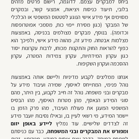
ביחס למבקרים עצמם. לדוגמה, רישום פרטים מזהים
בלובי, תיעוד כניסות ויציאות, אמצעי קשר, ובמקרים
מסוימים אף מידע אישי הנוגע לסטטוס המשפטי או הכלכלי
של המבקר (כגון מסירת ייפוי כוח, מסמכי אפוטרופסות
וכדומה). בנוסף, מבקרים מצולמים בכניסה, באמצעות
מצלמות אבטחה. מידע זה, מהווה מידע אישי, ולפיכך הוא
כפוף להוראות החוק והתקנות מכוחו, לרבות עקרונות יסוד
כגון עקרון המידתיות, עקרון צמידות המטרה, עקרון
ההסכמה ועקרון השקיפות.
אנחנו ממליצים לקבוע מדיניות וליישם אותה באמצעות
נוהל פנימי, המתייחס לאיסוף, שמירה ועיבוד מידע על
מבקרים ובני משפחה. נוהל זה חייב לקבוע, בין היתר, מהם
סוגי המידע הנאסף, מהן מטרות האיסוף, מהו הבסיס
המשפטי המעגן את פעולת העיבוד, מהו פרק הזמן בו
יישמר המידע, מי רשאי לעיין בו, ובאילו נסיבות יועבר מידע
זה לצדדים שלישיים. עוד נמליץ
ליידע באופן יזום
ומפורש את המבקרים ובני המשפחה
, כבר עם כניסתם
למתחם המוסד, בדבר עצם איסוף המידע, מטרותיו, זהות