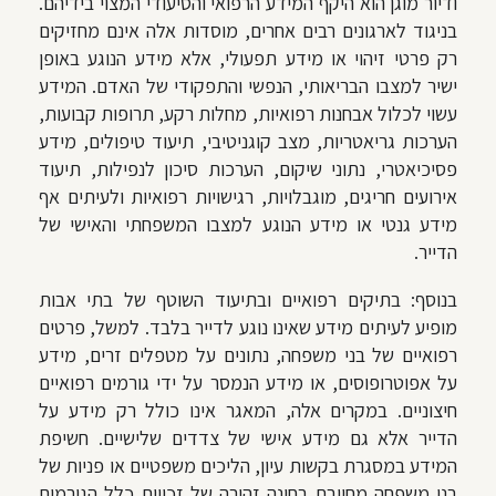
ודיור מוגן הוא היקף המידע הרפואי והסיעודי המצוי בידיהם.
בניגוד לארגונים רבים אחרים, מוסדות אלה אינם מחזיקים
רק פרטי זיהוי או מידע תפעולי, אלא מידע הנוגע באופן
ישיר למצבו הבריאותי, הנפשי והתפקודי של האדם. המידע
עשוי לכלול אבחנות רפואיות, מחלות רקע, תרופות קבועות,
הערכות גריאטריות, מצב קוגניטיבי, תיעוד טיפולים, מידע
פסיכיאטרי, נתוני שיקום, הערכות סיכון לנפילות, תיעוד
אירועים חריגים, מוגבלויות, רגישויות רפואיות ולעיתים אף
מידע גנטי או מידע הנוגע למצבו המשפחתי והאישי של
הדייר.
בנוסף: בתיקים רפואיים ובתיעוד השוטף של בתי אבות
מופיע לעיתים מידע שאינו נוגע לדייר בלבד. למשל, פרטים
רפואיים של בני משפחה, נתונים על מטפלים זרים, מידע
על אפוטרופוסים, או מידע הנמסר על ידי גורמים רפואיים
חיצוניים. במקרים אלה, המאגר אינו כולל רק מידע על
הדייר אלא גם מידע אישי של צדדים שלישיים. חשיפת
המידע במסגרת בקשות עיון, הליכים משפטיים או פניות של
בני משפחה מחייבת בחינה זהירה של זכויות כלל הגורמים