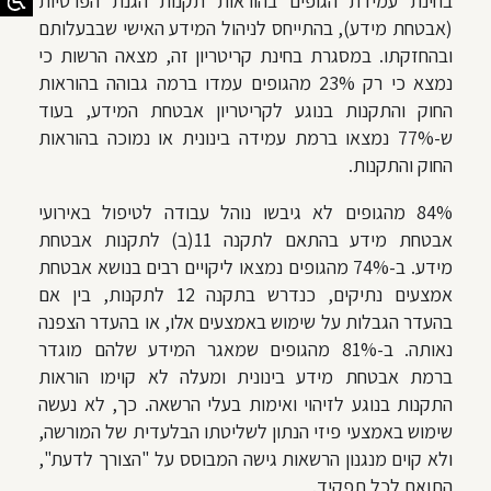
בחינת עמידת הגופים בהוראות תקנות הגנת הפרטיות
(אבטחת מידע), בהתייחס לניהול המידע האישי שבבעלותם
ובהחזקתו. במסגרת בחינת קריטריון זה, מצאה הרשות כי
נמצא כי רק 23% מהגופים עמדו ברמה גבוהה בהוראות
החוק והתקנות בנוגע לקריטריון אבטחת המידע, בעוד
ש-77% נמצאו ברמת עמידה בינונית או נמוכה בהוראות
החוק והתקנות.
84% מהגופים לא גיבשו נוהל עבודה לטיפול באירועי
אבטחת מידע בהתאם לתקנה 11(ב) לתקנות אבטחת
מידע. ב-74% מהגופים נמצאו ליקויים רבים בנושא אבטחת
אמצעים נתיקים, כנדרש בתקנה 12 לתקנות, בין אם
בהעדר הגבלות על שימוש באמצעים אלו, או בהעדר הצפנה
נאותה. ב-81% מהגופים שמאגר המידע שלהם מוגדר
ברמת אבטחת מידע בינונית ומעלה לא קוימו הוראות
התקנות בנוגע לזיהוי ואימות בעלי הרשאה. כך, לא נעשה
שימוש באמצעי פיזי הנתון לשליטתו הבלעדית של המורשה,
ולא קוים מנגנון הרשאות גישה המבוסס על "הצורך לדעת",
התואם לכל תפקיד.