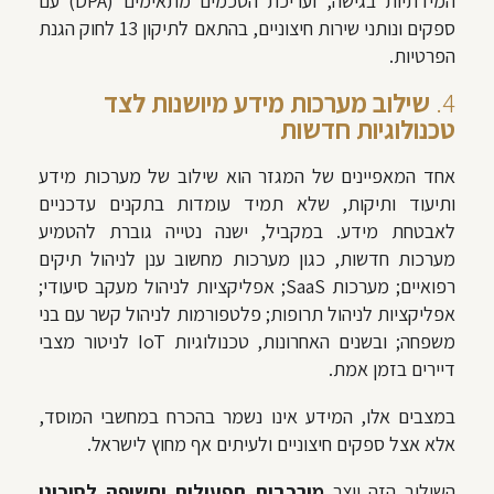
המידתיות בגישה, ועריכת הסכמים מתאימים (DPA) עם
ספקים ונותני שירות חיצוניים, בהתאם לתיקון 13 לחוק הגנת
הפרטיות.
4.
שילוב מערכות מידע מיושנות לצד
טכנולוגיות חדשות
אחד המאפיינים של המגזר הוא שילוב של מערכות מידע
ותיעוד ותיקות, שלא תמיד עומדות בתקנים עדכניים
לאבטחת מידע. במקביל, ישנה נטייה גוברת להטמיע
מערכות חדשות, כגון מערכות מחשוב ענן לניהול תיקים
רפואיים; מערכות SaaS; אפליקציות לניהול מעקב סיעודי;
אפליקציות לניהול תרופות; פלטפורמות לניהול קשר עם בני
משפחה; ובשנים האחרונות, טכנולוגיות IoT לניטור מצבי
דיירים בזמן אמת.
במצבים אלו, המידע אינו נשמר בהכרח במחשבי המוסד,
אלא אצל ספקים חיצוניים ולעיתים אף מחוץ לישראל.
השילוב הזה יוצר
מורכבות תפעולית וחשיפה לסיכוני