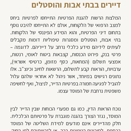
דיירים בבתי אבות והוסטלים
המלצות הרשות להגנת הפרטיות התייחסו לפרטיות ביחס
למצב הרפואי של הלקוחות, אולם לא התייחסו להיבט נוסף
בתחום דיני הפרטיות, והוא המידע הפיננסי של הלקוחות.
בתי אבות, הוסטלים ומסגרות טיפוליות דומות מקבלים
לעיתים לידיהם מידע כלכלי נרחב על דייריהם. לדוגמה –
פרטי בנק, פירוט הכנסות, קצבאות ביטוח לאומי, רנטות,
אמצעי תשלום (המחאות, כסף מזומן, כרטיסי אשראי),
ערבויות, הוראות קבע לתשלום, הרשאות לחיוב וכיוצ"ב. אלו
נתונים רגישים במיוחד, אשר ניהול לא אחראי שלהם עלול
להוביל לפגיעה חמורה בפרטיות הדייר, לניצול, ואף לחשיפה
משפטית נרחבת של המוסד עצמו.
נוכח הוראות הדין, כמו גם מפערי הכוחות שבין הדייר לבין
המוסד, נגזר הצורך בהגנה מוגברת על פרטיותם הכלכלית.
חלק מהדיירים אינם מודעים למידת השליטה של המוסד
בכספם, לסיכונים הטמונים בכך, או לזכויותיהם לפי החוק.