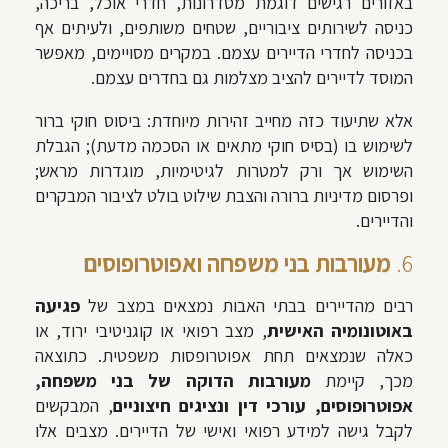
באזורים רגישים דוגמת מסדרונות, חדרי אוכל, בריכה,
כניסה לשירותים ציבוריים, שטחים משותפים, ולעיתים אף
בכניסה לחדרי הדיירים עצמם. במקרים מסויימים, מאפשר
המוסד לדיירים להציב מצלמות גם בחדרים עצמם.
אלא שתיעוד כזה מחייב זהירות מיוחדת: ביסוס חוקי ברור
לשימוש בו (בסיס חוקי מתאים או הסכמה מדעת); הגבלת
השימוש אך ורק למטרות לגיטימיות, מוגדרות מראש;
ופרסום מדיניות ברורה והצבת שילוט בולט לציבור המבקרים
והדיירים.
6.
מעורבות בני משפחה ואפוטרופוסים
רבים מהדיירים בבתי האבות נמצאים במצב של
פגיעה
באוטונומיה האישית
, מצב רפואי או קוגניטיבי ירוד, או
כאלה שנמצאים תחת אפוטרופסות משפטית. כתוצאה
מכך, קיימת
מעורבות הדוקה של בני משפחה,
אפוטרופוסים, עורכי דין ונציגים חיצוניים
, המבקשים
לקבל גישה למידע רפואי ואישי של הדיירים. מצבים אלו