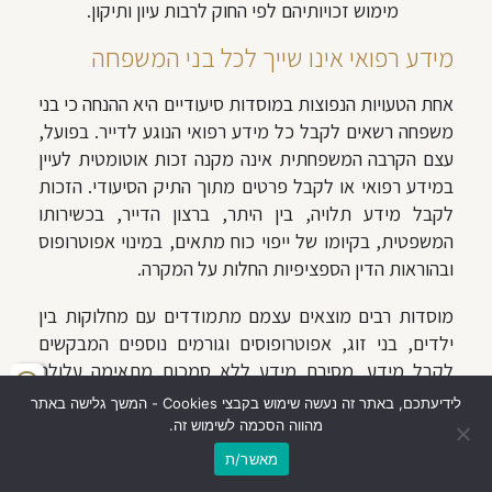
מימוש זכויותיהם לפי החוק לרבות עיון ותיקון.
מידע רפואי אינו שייך לכל בני המשפחה
אחת הטעויות הנפוצות במוסדות סיעודיים היא ההנחה כי בני
משפחה רשאים לקבל כל מידע רפואי הנוגע לדייר. בפועל,
עצם הקרבה המשפחתית אינה מקנה זכות אוטומטית לעיין
במידע רפואי או לקבל פרטים מתוך התיק הסיעודי. הזכות
לקבל מידע תלויה, בין היתר, ברצון הדייר, בכשירותו
המשפטית, בקיומו של ייפוי כוח מתאים, במינוי אפוטרופוס
ובהוראות הדין הספציפיות החלות על המקרה.
מוסדות רבים מוצאים עצמם מתמודדים עם מחלוקות בין
ילדים, בני זוג, אפוטרופוסים וגורמים נוספים המבקשים
לקבל מידע. מסירת מידע ללא סמכות מתאימה עלולה
להוות הפרה של חובות הסודיות והפרטיות, גם כאשר
לידיעתכם, באתר זה נעשה שימוש בקבצי Cookies - המשך גלישה באתר
המעשה נעשה מתוך רצון לסייע לבני המשפחה.
מהווה הסכמה לשימוש זה.
מאשר/ת