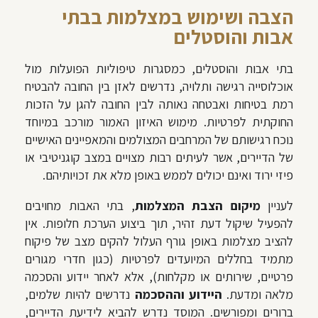
הצבה ושימוש במצלמות בבתי
אבות
והוסטלים
בתי אבות והוסטלים, כמסגרות טיפוליות הפועלות מול
אוכלוסייה רגישה ותלויה, נדרשים לאזן בין החובה להבטיח
רמת בטיחות ואבטחה נאותה לבין החובה להגן על הזכות
החוקתית לפרטיות. מימוש האיזון האמור מורכב במיוחד
נוכח רגישותם של המרחבים המצולמים והמאפיינים האישיים
של הדיירים, אשר לעיתים רבות מצויים במצב קוגניטיבי או
פיזי ירוד ואינם יכולים לממש באופן מלא את זכויותיהם.
לעניין
מיקום הצבת המצלמות
, בתי האבות מחויבים
להפעיל שיקול דעת זהיר, תוך ביצוע הערכת חלופות. אין
להציב מצלמות באופן גורף העלול להקים מצב של פיקוח
מתמיד בחללים המיועדים לפרטיות (כגון חדרי מגורים
פרטיים, שירותים או מקלחות), אלא לאחר יידוע והסכמה
מלאה ומדעת.
היידוע וההסכמה
נדרשים להיות שלמים,
ברורים ומפורשים. המוסד נדרש להביא לידיעת הדיירים,