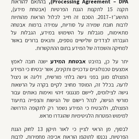
Processing Agreement – DPA),
בהתאם להוראות
תקנה 15 לתקנות הגנת הפרטיות (אבטחת מידע),
התשע״ז–2017. הסכם זה חייב לכלול הוראות מהותיות
לרבות חובת שמירה על סודיות, עמידה ברמות אבטחה
מתאימות, מגבלות על השימוש במידע, הגבלות על
העברתו לצדדים שלישיים נוספים, ותנאים ברורים באשר
למחיקה והשמדה של המידע בתום ההתקשרות.
יתר על כן, בהיבט
אבטחת המידע
ישנה חובה לאמץ
אמצעים טכנולוגיים עדכניים ותקינים, אשר יבטיחו כי המידע
המצולם מוגן בפני גישה בלתי מורשית, זליגה או ניצול
לרעה. בכלל זה, המוסד מחויב לקיים בקרה על הרשאות
גישה לצילומים, ליישם מנגנוני זיהוי ואימות נאותים עבור
מורשי הגישה, לנהל רישום של הגישות והצפייה בתיעוד
המצולם, ולהבטיח כי המידע נשמר רק לתקופה הדרושה
למימוש המטרות הלגיטימיות שהוגדרו מראש.
לבסוף, מן הראוי לציין כי לאור תיקון 13 לחוק הגנת
הפרטיות, נכנסו לתוקפן הוראות אכיפה מחמירות, לרבות