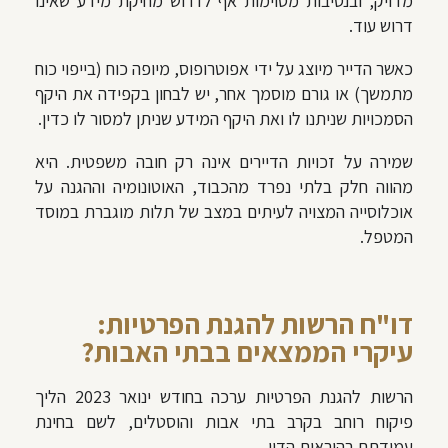
מדויק, ובנסיבות מסוימות אף לדרוש מחיקת מידע שאינו
דרוש עוד.
כאשר הדייר מיוצג על ידי אפוטרופוס, מיופה כוח (בייפוי כוח
מתמשך) או גורם מוסמך אחר, יש לבחון בקפידה את היקף
הסמכויות שניתנו לו ואת היקף המידע שניתן למסור לו כדין.
שמירה על זכויות הדיירים אינה רק חובה משפטית. היא
מהווה חלק בלתי נפרד מהכבוד, האוטונומיה וההגנה על
אוכלוסייה המצויה לעיתים במצב של תלות מוגברת במוסד
המטפל.
דו"ח הרשות להגנת הפרטיות:
עיקרי הממצאים בבתי האבות?
הרשות להגנת הפרטיות ערכה בחודש ינואר 2023 הליך
פיקוח רוחב בקרב בתי אבות והוסטלים, לשם בחינת
עמידתם בהוראות הדין.