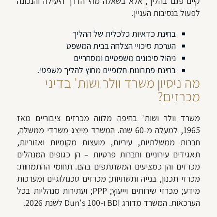
קיים פגם בהליך, אלא בשאלה מהי הדרך היעילה והנכונה
לפעול בנסיבות העניין.
בחינת כדאיות כלכלית של ההליך
הערכת סיכויי הצלחה בבית המשפט
ניהול סיכונים משפטיים ומסחריים
בחינת פתרונות חלופיים מחוץ להליך משפטי.
מה ניסיון משרד וולר ושות' בדיני
מכרזים?
משרד וולר ושות' בחיפה מלווה מכרזים ציבוריים מאז
1965, למעלה מ-60 שנה. המשרד מייצג משרדי ממשלה,
חברות ממשלתיות, עיריות, מועצות מקומיות ואזוריות,
תאגידים עירוניים וחברות פרטיות – הן כגופים המנהלים
מכרזים והן כמציעים המשתתפים בהם. תחומי ההתמחות:
מכרזי תכנון, בנייה ותשתיות; מכרזים טכנולוגיים ומערכות
מידע; מכרזי שירותים וייעוץ; PPP; ועתירות מנהליות בכל
הערכאות. המשרד מדורג BDI ו-Dun's 100 לשנת 2026.