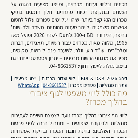
חסינים ובליווי ועדות מכרזים, ומייצג מציעים בהגנה על
הצעתם ובתקיפת זכיות מתחרים. חלון הזמנים בתיקי
מכרזים הוא קצר ביותר: שיהוי של ימים ספורים עלול לחסום
אפשרות משפטית ולייתר טענות מהותיות. משרד וולר ושות'
בחיפה, המדורג BDI ו-Dun's 100 לשנת 2026 ופועל מאז
1965, מלווה מאות מכרזים עבור רשויות, תאגידים, חברות
ומלכ"רים. עו"ד רועי וולר, לשעבר מנכ"ל רשות מקומית,
מכיר את מנגנוני הרשות מבפנים – יתרון אסטרטגי ייחודי גם
בייצוג מולה. לייעוץ דחוף: 04-8661537.
דירוג BDI & D&B 2026 | ליווי ועדות מכרזים | ייצוג מציעים |
עתירות מנהליות | פטורים ממכרז |
04-8661537
|
WhatsApp
מה כולל ליווי משפטי לגוף ציבורי
בהליך מכרז?
ליווי גוף ציבורי בהליך מכרז נועד לצמצם חשיפה לעתירות
מנהליות ולביקורת שיפוטית – ומתחיל הרבה לפני פרסום
המכרז. השלבים: בחינת חובת המכרז ובדיקת אפשרויות