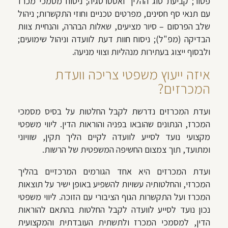
פטור; קביעת סוג ההליך ואסטרטגיה; ניסוח מסמכי מכרז
עם תנאי סף חסינים, מפרטים טכניים וחוזי התקשרות; ניהול
שלב הפרסום – סיור מציעים, שאלות הבהרה, והנחיית צוות
הבדיקה (מפ"ל); ניסוח חוות דעת לוועדה וניהול שימועים;
ולבסוף ייצוג בעתירות מנהליות וצווי מניעה.
איזה ייעוץ משפטי צריכה וועדת
המכרזים?
ועדת המכרזים נדרשת לקבל החלטות על בסיס מסמכי
המכרז, הנתונים שהובאו בפניה והוראות הדין. ליווי משפטי
מקצועי נועד לסייע לוועדה לקיים הליך תקין, שוויוני
ומתועד, תוך צמצום החשיפה המשפטית של הרשות.
ועדת המכרזים היא אחד הגורמים המרכזיים בהליך
המכרזי, והחלטותיה עשויות להשפיע באופן ישיר על תוצאות
המכרז ועל התקשרות הגוף הציבורי עם הזוכה. ליווי משפטי
נכון נועד לסייע לוועדה לקבל החלטות בהתאם להוראות
הדין, למסמכי המכרז ולתשתית העובדתית והמקצועית