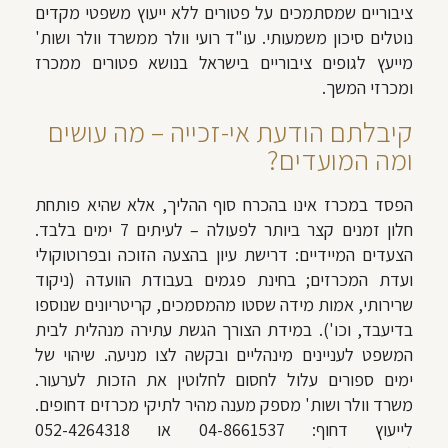
ציבוריים שמסתמכים על פטורים ללא ייעוץ משפטי מקדים
נוטלים סיכון משמעותי. עו"ד רועי וולר ממשרד וולר ושות'
מייעץ לגופים ציבוריים בישראל בנושא פטורים ממכרז
ומכרזי המשך.
קיבלתם הודעת אי-זכייה – מה עושים
ומה המועדים?
הפסד במכרז אינו בהכרח סוף ההליך, אלא שהיא פותחת
חלון זמנים קצר ביותר לפעולה – לעיתים 7 ימים בלבד.
הצעדים המיידיים: דרישת עיון בהצעה הזוכה ובפרוטוקולי
ועדת המכרזים; בחינת פגמים בעבודת הוועדה (ניקוד
שרירותי, אמות מידה שסטו מהמסמכים, קריטריונים שנוספו
בדיעבד, וכו'). במידת הצורך הגשת עתירה מנהלית לבית
המשפט לעניינים מינהליים ובקשה לצו מניעה. שיהוי של
ימים ספורים עלול לחסום לחלוטין את הזכות לערעור.
משרד וולר ושות' מספק מענה מהיר לתיקי מכרזים דחופים.
לייעוץ דחוף: 04-8661537 או 052-4264318