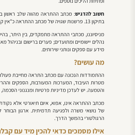
ופתיחת הליכים נוספים.
חשוב להדגיש
: מכתב ההתראה מהווה שלב ראשון במ
בתיקון 13. פרשנות שגויה של מכתב ההתראה כ"אין קנס, אין סכנה" עלולה לחשוף את הארגון לסיכון רגולטורי, משפטי ותדמיתי מוגבר בהמשך הדרך.
נהלים יישומיים ומתועדים; פערים ברישום ובניהול מ
מידע עם ספקים ונותני שירותים.
מה עושים?
ההתמודדות הנכונה עם מכתב התראה מחייבת פעולה מיי
מטרות העיבוד, המערכות המעורבות, הספקים וההרשאו
והטמעה. יש לעדכן מדיניות פרטיות ומנגנוני הסכמה,
מכתב ההתראה אינו, אפוא, איום תיאורטי אלא נקודת 
של נושאי משרה ולפגיעה תדמיתית. ארגון הבוחר ל
הרגולטורי בהמשך הדרך.
אילו מסמכים כדאי להכין מיד עם קבל