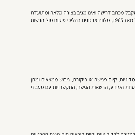
שמקבל מכתב דרישה ואינו מגיב בצורה מלאה ומתועדת
חשוף לקנסות, סנקציות מינהליות ואחריות אישית של נושאי משרה. משרד וולר ושות', BDI ו-Dun's 100 לשנת 2026, פועל מאז 1965, מלווה ארגונים בהליכי פיקוח מול הרשות
יות, קיום פגישה או ביקורת, גיבוש ממצאים ומתן
 אבטחת המידע, הרשאות הגישה, התקשרויות עם מעבדי
מטרה לבדוק ציות וקיום הוראות חוק הגנת הפרטיות