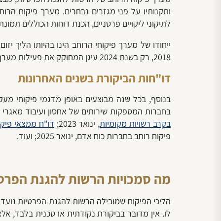
ותקנותיו על פני מגזרים נבחרים. מערך פיקוח הרו
לתיקוני ליקויים פרטניים, הכנת דוחות הכוללים תמונת
ייחודו של מערך פיקוחי הרוחב הינו בהיותו הליך י
2018, רק בשנת 2024 עיגן המחוקק את פעילות מערך פיקוח הרוחב בחוק הגנת הפרטיות, במסגרת תיקון מס' 13 לחוק, שאושר בקריאה שניה ושלישית על ידי הכנסת.
דו"חות הביקורת בשנים האחרונות
בנוסף, בכל שנה מבוצעים באופן מדגמי פיקוחי מעקב
בחברות המספקות שירותים של אחסון ועיבוד מאגרי מידע,
בקרב רשויות מקומיות
, ינואר 2023;
דו"ח ממצאי פיקו
פיקוח רוחב בחברות כוח אדם, ינואר 2025; ועוד.
מה סמכויות הרשות להגנת הפרט
הליכי הפיקוח שמובילה הרשות להגנת הפרטיות נועדו 
לו. אין מדובר בביקורת נקודתית או טכנית בלבד, אל