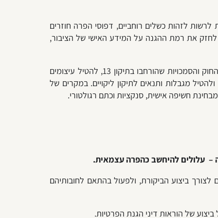
לרשות לזהות כשלים רוחביים, דפוסי הפרה חוזרים
ת לחזק את רמת ההגנה על המידע האישי של הציבור,
להליכי הפיקוח נלוות השלכות משפטיות, כלכליות וארגוניות כבדות משקל. הרשות להגנת הפרטיות מוסמכת כיום, מכוח החוק והסמכויות שהורחבו בתיקון 13, להטיל עיצומים
ולהטיל מגבלות ותנאים לתיקון ליקויים. במקרים של
בחינת חשיפה אישית, סנקציות וכתם רגולטורי.
ה – עלולים להיחשב כהפרה עצמאית.
 לצורך ביצוע הביקורת, ולפעול בהתאם לחובותיהם
ביצוע של הוראות דיני הגנת הפרטיות.