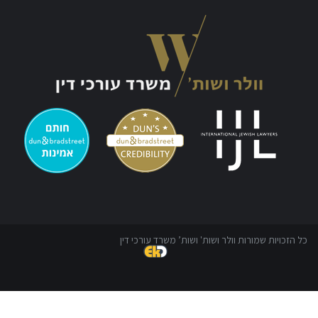
כל הזכויות שמורות וולר ושות' ושות’ משרד עורכי דין