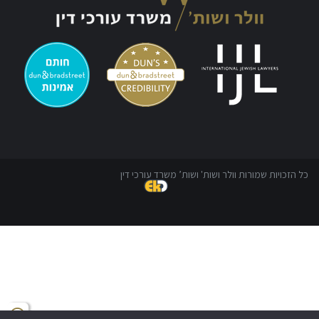
כל הזכויות שמורות וולר ושות' ושות’ משרד עורכי דין