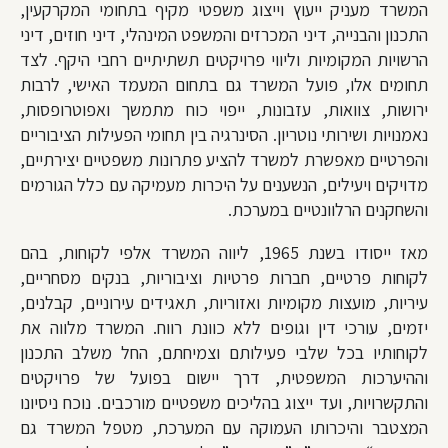
המשרד מעניק ייעוץ וייצוג משפטי מקיף בתחומי המקרקעין,
התכנון והבנייה, דיני המכרזים והמשפט המינהלי, דיני חוזים, דיני
הרשויות המקומיות וליווי פרויקטים תשתיתיים רחבי היקף. לצד
תחומים אלו, פועל המשרד גם בתחום המעמד האישי, לרבות
ירושות, צוואות, עזבונות, ייפוי כוח מתמשך ואפוטרופסות,
נאמנויות ושירותי נוטריון. הסינרגיה בין תחומי הפעילות הציבוריים
והפרטיים מאפשרת למשרד להציע פתרונות משפטיים יצירתיים,
מדויקים ויעילים, הנשענים על היכרות מעמיקה עם כלל הגורמים
והשחקנים הרלוונטיים במערכת.
מאז ייסודו בשנת 1965, ליווה המשרד אלפי לקוחות, בהם
לקוחות פרטיים, חברות פרטיות וציבוריות, בנקים מסחריים,
עיריות, מועצות מקומיות ואזוריות, תאגידים עירוניים, קבלנים,
יזמים, עורכי דין וגופים ללא כוונת רווח. המשרד מלווה את
לקוחותיו בכל שלבי פעילותם וצמיחתם, החל משלב התכנון
וההיערכות המשפטית, דרך יישום בפועל של פרויקטים
והתקשרויות, ועד ייצוג בהליכים משפטיים מורכבים. נוכח ניסיונו
המצטבר והיכרותו העמוקה עם המערכת, מטפל המשרד גם