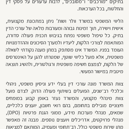
בתיקים “מורכבים” ו”מסובכים”, לרבות ערעורים על פסקי דין
והחלטות, בכל הערכאות.
הליווי המשפטי במשרד וולר ושות’ ניתן במתכונת מקצועית,
אישית וישירה, תוך זמינות גבוהה ומעורבות מלאה של עורכי הדין
בתיק. כל טיפול משפטי נפתח בגיבוש תכנית פעולה סדורה,
המותאמת לצורכי הלקוח, ליעדיו ולמערך הסיכונים וההזדמנויות
העומד בפניו. המשרד אינו מסתפק במתן מענה נקודתי לשאלה
משפטית, אלא פועל כליווי שוטף, שמטרתו להגן על האינטרסים
של הלקוח, לצמצם חשיפה משפטית ורגולטורית, ולהשיג תוצאה
מיטבית במישור המעשי.
צוות המשרד מונה עורכי דין בעלי ידע וניסיון משפטי, ניהולי
וכלכלי רב־שנים, הפועלים בשיתוף פעולה הדוק. לצדם פועל
צוות מינהלי מקצועי, והמשרד נעזר באופן קבוע במומחים
חיצוניים מובילים בתחומם, בהם רואי חשבון, יועצים כלכליים,
שמאים, מנהלי מערכות מידע, ממוני הגנת פרטיות (DPO),
מנהלי פרויקטים, אדריכלים ויועצים נוספים. מבנה זה מאפשר
מתן שירות משפטי כולל, רב־תחומי ומעמיק, המותאם למציאות