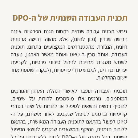
תכנית העבודה השנתית של ה-DPO
גיבוש תכנית עבודה שנתית בתחום הגנת הפרטיות איננה
דרישה שבדין (נכון להיום), אלא מהווה דרישה ארגונית
חיונית, הנגזרת מהסטנדרטים המקצועיים בתחום. תוכנית
העבודה, אותה מכין ה-DPO ואותה מאשר הארגון, נועדה
לשמש מסגרת מחייבת לניהול סיכוני פרטיות, לקביעת
יעדים ומדדים, לגיבוש סדרי עדיפויות, ולבקרה שוטפת אחר
יישום ההחלטות.
תוכנית העבודה תועבר לאישור הנהלת הארגון והגורמים
המוסמכים. גורמים אלו מוסמכים להורות על שינויים,
להוסיף דגשים ונושאים לטיפול או להורות על שינוי בסדרי
קדימויות ובזמנים לטיפול שנקבעו. לאחר אישורם, על ה-
DPO לפעול בהתאם לתוכנית העבודה המאושרת, בהתאם
ללוחות הזמנים, ההיקף והמשאבים שנקבעו לנושאי הטיפול
השונים. בכל מקרה, על ה-DPO לדווח ללא דיחוי על כל