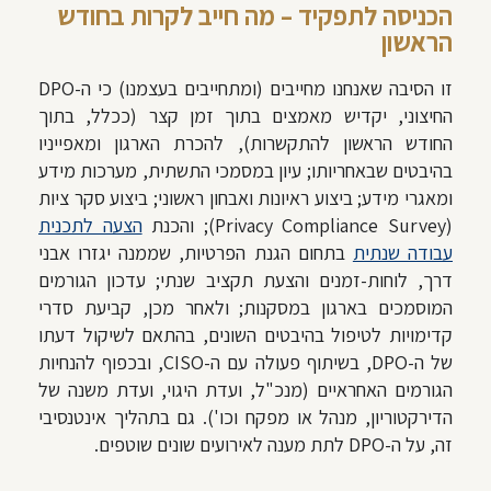
הכניסה לתפקיד – מה חייב לקרות בחודש
הראשון
זו הסיבה שאנחנו מחייבים (ומתחייבים בעצמנו) כי ה-DPO
החיצוני, יקדיש מאמצים בתוך זמן קצר (ככלל, בתוך
החודש הראשון להתקשרות), להכרת הארגון ומאפייניו
בהיבטים שבאחריותו; עיון במסמכי התשתית, מערכות מידע
ומאגרי מידע; ביצוע ראיונות ואבחון ראשוני; ביצוע סקר ציות
(Privacy Compliance Survey); והכנת
הצעה לתכנית
עבודה שנתית
בתחום הגנת הפרטיות, שממנה יגזרו אבני
דרך, לוחות-זמנים והצעת תקציב שנתי; עדכון הגורמים
המוסמכים בארגון במסקנות; ולאחר מכן, קביעת סדרי
קדימויות לטיפול בהיבטים השונים, בהתאם לשיקול דעתו
של ה-DPO, בשיתוף פעולה עם ה-CISO, ובכפוף להנחיות
הגורמים האחראיים (מנכ"ל, ועדת היגוי, ועדת משנה של
הדירקטוריון, מנהל או מפקח וכו'). גם בתהליך אינטנסיבי
זה, על ה-DPO לתת מענה לאירועים שונים שוטפים.