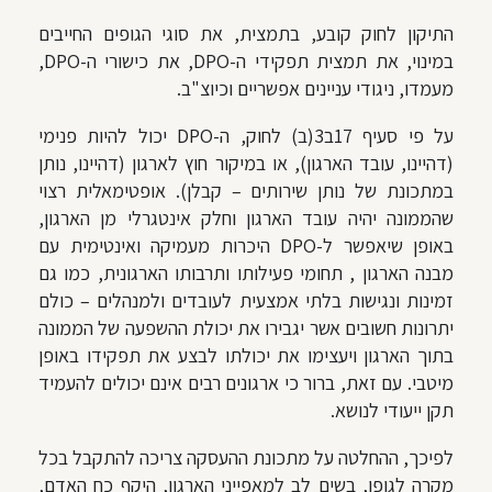
התיקון לחוק קובע, בתמצית, את סוגי הגופים החייבים
במינוי, את תמצית תפקידי ה-DPO, את כישורי ה-DPO,
מעמדו, ניגודי עניינים אפשריים וכיוצ"ב.
על פי סעיף 17ב3(ב) לחוק, ה-DPO יכול להיות פנימי
(דהיינו, עובד הארגון), או במיקור חוץ לארגון (דהיינו, נותן
במתכונת של נותן שירותים – קבלן). אופטימאלית רצוי
שהממונה יהיה עובד הארגון וחלק אינטגרלי מן הארגון,
באופן שיאפשר ל-DPO היכרות מעמיקה ואינטימית עם
מבנה הארגון , תחומי פעילותו ותרבותו הארגונית, כמו גם
זמינות ונגישות בלתי אמצעית לעובדים ולמנהלים – כולם
יתרונות חשובים אשר יגבירו את יכולת ההשפעה של הממונה
בתוך הארגון ויעצימו את יכולתו לבצע את תפקידו באופן
מיטבי. עם זאת, ברור כי ארגונים רבים אינם יכולים להעמיד
תקן ייעודי לנושא.
לפיכך, ההחלטה על מתכונת ההעסקה צריכה להתקבל בכל
מקרה לגופו, בשים לב למאפייני הארגון, היקף כח האדם,