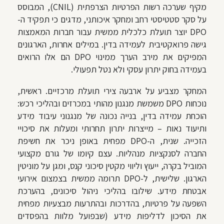
מקיף שערכה רשות הפרטיות הצרפתית (CNIL), המבוסס
על סקר סטטיסטי רחב ומחקר איכותני, מדגים כי תפקיד ה-
DPO יוצר תועלת כלכלית ממשית עבור חברות המאמצות
גישה פרואקטיבית לעמידה בדין. במילים אחרות, הארגונים
המפיקים את מירב הערך ממינוי DPO הם אלו הרואים
בעמידה בחוק יתרון עסקי ולא נטל תפעולי.
המחקר מצביע על ארבעה צירי תועלת מרכזיים. ראשית,
נוכחות DPO משמשת מנגנון מהותי במכרזים ובהליכי רכש:
הוכחת עמידה בדין, בנייה נכונה של מנגנוני עיבוד מידע
ותיעוד נאות – מייצרות יתרון תחרותי ומעלות את סיכויי
הזכייה. שנית, ה-DPO מפחית באופן ניכר את חשיפת
החברה לסנקציות מנהליות. עצם קיומו של גורם מקצועי
המוביל בקרה, ייעוץ וליווי מקטין סיכוני קנס, ומגן על מוניטין
הארגון. שלישית, ל-DPO תרומה ממשית בצמצום אירועי
אבטחת מידע. שילובו בהליכי ניהול סיכונים, בהערכת
השפעה על פרטיות, בהדרכות ובהתרעות מבצעיות מפחית
את הסיכון לדליפות מידע (שבפועל מלוות בהפסדים