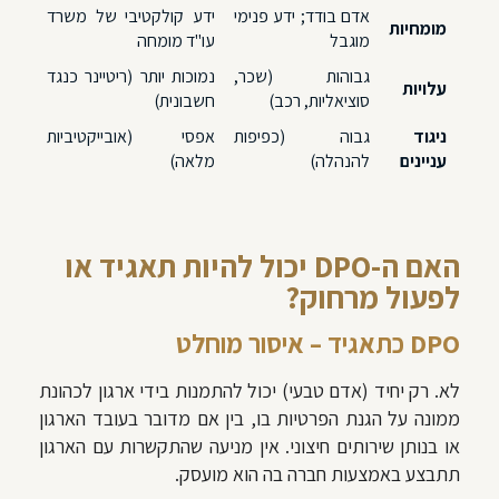
אדם בודד; ידע פנימי
ידע קולקטיבי של משרד
מומחיות
מוגבל
עו"ד מומחה
גבוהות (שכר,
נמוכות יותר (ריטיינר כנגד
עלויות
סוציאליות, רכב)
חשבונית)
ניגוד
גבוה (כפיפות
אפסי (אובייקטיביות
עניינים
להנהלה)
מלאה)
האם ה-DPO יכול להיות תאגיד או
לפעול מרחוק?
DPO כתאגיד – איסור מוחלט
לא. רק יחיד (אדם טבעי) יכול להתמנות בידי ארגון לכהונת
ממונה על הגנת הפרטיות בו, בין אם מדובר בעובד הארגון
או בנותן שירותים חיצוני. אין מניעה שהתקשרות עם הארגון
תתבצע באמצעות חברה בה הוא מועסק.