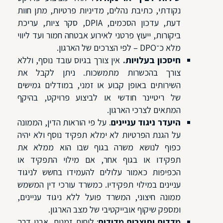
נקודתי, כתיבת נהלים, מדיניות פרטיות, מתן חוות
דעת, עדכון הסכמים, DPIA, סקר ציות, עריכת
ביקורות, ייעוץ פרטני לאירוע אבטחה חמור ועד ליווי
מלא כ־DPO – לפי הצרכים של הארגון.
חיסכון בעלויות.
אין צורך בגיוס עובד נוסף, וללא
צורך בהכשרות מתמשכות. ניתן לקבל את
השירותים באופן קבוע או זמני, במודלים גמישים
של ריטיינר חודשי או לביצוע פרויקט, בהיקף
המתאים לצרכי הארגון.
היעדר ניגוד עניינים
. על פי הוראות הדין, הממונה
על הגנת הפרטיות לא ימלא תפקיד נוסף ולא יהיה
כפוף לנושא משרה בגוף שבו הוא ממלא את
תפקידו או בגוף אחר, אם מילוי התפקיד או
הכפיפות כאמור עלולים להעמידו בחשש לניגוד
עניינים במילוי תפקידיו. כמשרד עורכי דין המשמש
ממונה חיצוני, המשרד פועל ללא ניגוד עניינים,
ומספק שיקוף אובייקטיבי של מצב הארגון.
מדדים ותוצרים מדידים
: לוחות זמנים, אבני דרך