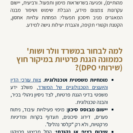
מהותיים), ופגיעה בשרשראות מימון ותפעול. ורביעית, יישום
עקרונות צמצום מידע, הגבלת שימוש ושיפור מבנה
המאגרים מניב חיסכון תפעולי: הפחתת עלויות אחסון,
הקטנת וקטורי תקיפה, והגברת יעילות גישה למידע.
למה לבחור במשרד וולר ושות'
כממונה הגנת פרטיות במיקור חוץ
(שירותי DPO)?
מומחיות משפטית וטכנולוגית
.
צוות עורכי הדין
והיועצים הטכנולוגיים של המשרד
, משלב ידע
משפטי בדיני הגנת פרטיות, לצד ניסיון ניהולי בכיר,
והבנה טכנולוגית.
יישום מבוסס סיכון
: מיפוי פעילויות עיבוד, ניתוח
פערים, דירוג סיכונים, תעדוף בקרות ומדיניות
פרקטיות, ולא רק “קלסר נהלים”.
שירות רציף או נקודתי
: החל מביצוע פרויקט