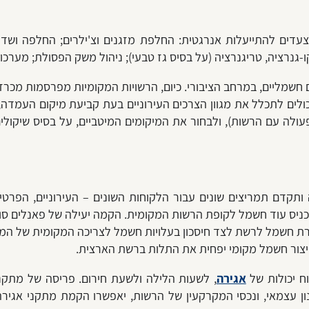
צעדים להתייעלות אנרגטית: החלפת מזגנים וצ'ילרים; החלפה ושד
-גנרציה, טריגנרציה (על בסיס גז טבעי); ניהול משק הפסולת; מערכות
חשמליים, במרחב הציבורי. כיום, הרשויות המקומיות מפרסמות מכר
כולים לתכלל את מגוון הצרכים העירוניים בעת קביעת מיקום העמדה,
עולה עם הרשות), ולבחור את המיקומים המיטביים, על בסיס שיקול
 ותקדם תמריצים שונים עבור הלקוחות השונים – העירוניים, הפרטי
 ויכניס עוד חשמל לקופת הרשות המקומית. הקמה יעילה של פאנלים ס
ירת חשמל לרשת לצד חיסכון בעלויות חשמל לצריכה המקומית של המבנ
ייצור חשמל מקומי יפחית את התלות ברשת הארצית.
וח יכולות של
אגירה
, לשעות הלילה ולשעת חירום. פריסה של מתקנ
ן עצמאי, ונכסי המקרקעין של הרשות, יאפשרו הקמת מתקני אגירה