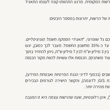
רשות המקומית. מרגע התהוותו קונה לעצמו התאגיד
יה של הרשות, יתרונות במספר היבטים:
 גל שופרוני, "
תאגידי הספקת חשמל מוניציפליים:
", GREANPEACE, אפריל 2024), ההנחה במקרה זה עבור התושבים, תעמוד על עד כ-35% מחשבון החשמל. מעבר לכך כמובן, יגעו
הכנסות רבות לרשות המקומית הודות לעובדה שהיא מצטרפת לקבוצת ספקיות חשמל חדשות. על פי המחקר, בהשקעה של בין 3 מיליון ש"ח לבין 7 מיליון ש"ח, ניתן להחזיר בתוך
ות, מספר הצרכנים ועוד משתנים). הכנסות אלו עשויות להוות מקור הכנסה
בים (בכפוף לדיני הגנת הפרטיות ואבטחת המידע),
קיומן של תשתיות טכנולוגיות, ארגוניות ולוגיסטיות (מוקד 106 רשותי; מערכת CRM; שירותי חיוב וגביה (בילינג); מערכת GIS; לדוגמה), והקשר הישירה לגורמים הבכירים
וח מהירה יותר.
 אינן רלוונטיות, שעה שהרשות עצמה היא זו המגבה