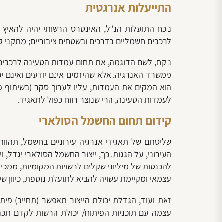
התייעלות אנרגטית
נוכח התועלות הנ"ל, האינטרס הרשותי יהיה להאיץ 
לרכבים חשמליים בדרכים ובשטחים ציבוריים; מתקני קו
ניקח, לשם הדוגמה, את תחום עמדות הטעינה לרכבים 
ממשרד האנרגיה. אלא שהיזמים אינם יודעים ואינם י
הוא המקים את העמדות, עליו לערוך סקר (בשיתוף פ
לעמדות הטעינה, הרי שנוצר רווח כפול לתאגיד.
קידום תחום החשמל הסולארי
שליטתם של תאגידי אנרגיה עירוניים בחשמל, תהווה
העירוני, על הגגות. כך, ייצור החשמל הסולארי יגדל,
להכנסות של מיליוני שקלים לרשויות המקומיות, ממכ
עצמאי ומקיימת עשויה להביא לתועלת נוספת, כיוון ש
זאת ועוד, הגדלת יכולת הייצור תאפשר (תחייב) פית
עצמה עם תוכניות הפיתוח/ יכולת הרשות לקדם תכנו