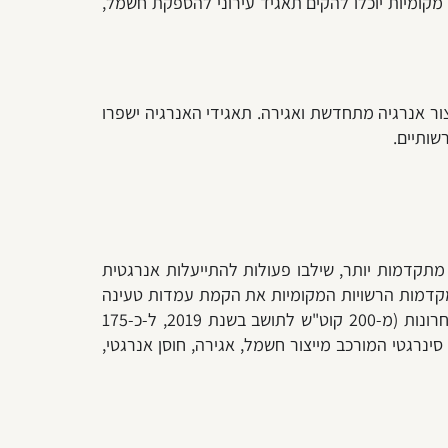
מקומיות יוכלו להקים תאגיד עירוני להספקת חשמל,
צור אנרגיה מתחדשת ואגירה. תאגידי האנרגיה ישפרו
רשותיים
.
 מתקדמות יותר, שילבו פעולות להתייעלות אנרגטית
 בשנים האחרונות, מקדמות הרשויות המקומיות את הקמת עמדות טעינה
לרכבים חשמליים, במרחב הציבורי. ואכן, פעולות אלו מניבות פרי – ירידה בצריכת החשמל הממוצעת לתושב בשנים האחרונות (מ-200 קוט"ש לתושב בשנת 2019, ל-כ-175
כלול סינרגטי המורכב מייצור חשמל, אגירה, חוסן אנרגטי,