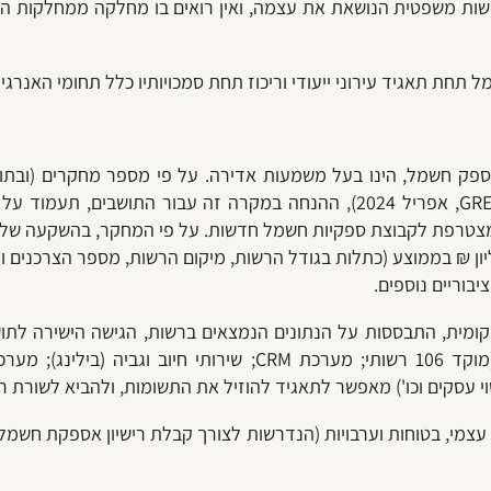
א ישות משפטית הנושאת את עצמה, ואין רואים בו מחלקה ממחלקות ה
 תחת תאגיד עירוני ייעודי וריכוז תחת סמכויותיו כלל תחומי האנרג
ספק חשמל, הינו בעל משמעות אדירה. על פי מספר מחקרים (ובתוכם
ים את ההשקעה, ולייצר רווח שנתי של כ-40 מיליון ₪ בממוצע (כתלות בגודל הרשות, מיקום הרש
בוריים נוספים.
קומית, התבססות על הנתונים הנמצאים ברשות, הגישה הישירה לתוש
וי עסקים וכו') מאפשר לתאגיד להוזיל את התשומות, ולהביא לשורת רו
מי, בטוחות וערבויות (הנדרשות לצורך קבלת רישיון אספקת חשמל),