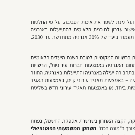
על מנת לשפר את איכות הסביבה. על פי החלטות
(מס' 465 "קידום אנרגיה מתחדשת במשק החשמל ותיקון החלטות ממשלה" מיום 25.10.2020; מס' 541 "אישור עדכון לתוכנית הלאומית להתייעלות באנרגיה
והפחתת פליטות גזי חממה" מיום 24.10.2021; ומס' 171 "מעבר לכלכלה דלת פחמן" מיום 25.07.2021), מדינת ישראל תעמוד ביעד של 30% אנרגיה מתחדשת עד 2030.
 ברשויות המקומיות לטובת השגת היעדים הלאומיים
31/1 בנושא "פעילות הרשויות המקומיות בתחום האנרגיה באמצעות חברות עירוניות", הרשויות
תחבורה יעילה באנרגיה והתייעלות באנרגיה. החוזר
יה – באמצעות תאגיד עירוני קיים, באמצעות תאגיד
ות ביחד, או באמצעות תאגיד עירוני חדש בשליטת
. מקטע האספקה, הקצה האחרון בשרשרת אספקת החשמל, נפתח
צורך ב"מונה חכם".
השחקן המשמעותי הפוטנציאלי