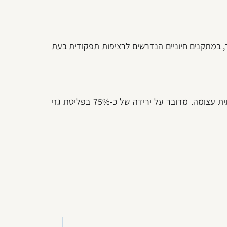
ר, במתקנים חיוניים הנדרשים לרציפות תפקודית בעת
לצד כלל היתרונות המשמעותיים עד כה, הקמת התאגידים העירוניים כספקיות חשמל חדשות הנה בעלת השפעה סביבתית עצומה. מדובר על ירידה של כ-75% בפליטת גזי