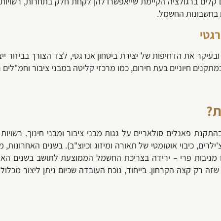
ם קלים ברגולציה הקיימת שייאפשרו להן לקחת חלק בתחרות, רשויות 
 בחשבונות החשמל.
רגטי
בעיקר את הדחיפות של יצירת ביטחון אנרגטי, לצד הצורך בביזור יי
מתקנים חיוניים בעת חירום, כמו מרכזי קליטה במבני ציבור וחמ"לים 
ת?
תקנת פאנלים סולאריים על גגות מבני ציבור ומבני חינוך. רשויות
 תאורת נל"ג לתאורת LED, החלפת צ'ילרים, כיבוי אוטומטי של תאורה ומיזוג וכיוצ"ב).
ובות – אלא שזה רק קצה הקרחון. בייחוד, נוכח העובדה שכיום ניתן ליצור מ