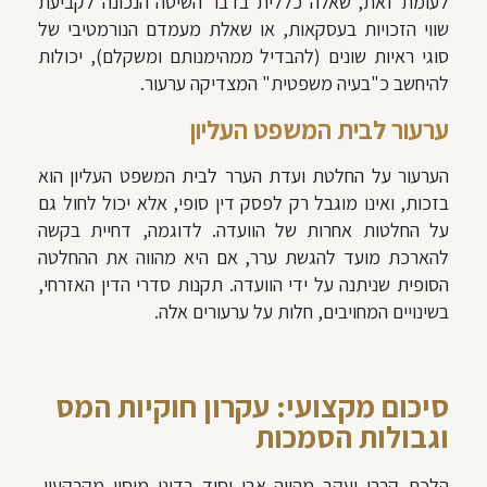
לעומת זאת, שאלה כללית בדבר השיטה הנכונה לקביעת
שווי הזכויות בעסקאות, או שאלת מעמדם הנורמטיבי של
סוגי ראיות שונים (להבדיל ממהימנותם ומשקלם), יכולות
להיחשב כ"בעיה משפטית" המצדיקה ערעור.
ערעור לבית המשפט העליון
הערעור על החלטת ועדת הערר לבית המשפט העליון הוא
בזכות, ואינו מוגבל רק לפסק דין סופי, אלא יכול לחול גם
על החלטות אחרות של הוועדה. לדוגמה, דחיית בקשה
להארכת מועד להגשת ערר, אם היא מהווה את ההחלטה
הסופית שניתנה על ידי הוועדה. תקנות סדרי הדין האזרחי,
בשינויים המחויבים, חלות על ערעורים אלה.
סיכום מקצועי: עקרון חוקיות המס
וגבולות הסמכות
הלכת קרבן יעקב מהווה אבן יסוד בדיני מיסוי מקרקעין,