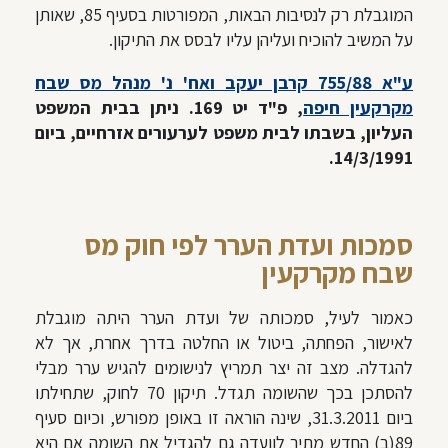
המוגבלת רק לנסיבות הבאות, המפורטות בסעיף 85, שאותן
על המשיב להוכיח ועליהן עליו לבסס את התיקון.
ע"א 755/88 קרבן יעקב ואח' נ' מנהל מס שבח
מקרקעין חיפה
, פ"ד יט 169. ניתן בבית המשפט
העליון, בשבתו לבית משפט לערעורים אזרחיים, ביום
14/3/1991.
סמכות ועדת הערר לפי חוק מס
שבח מקרקעין
כאמור לעיל, סמכותה של ועדת הערר היתה מוגבלת
לאישור, הפחתה, ביטול או החלטה בדרך אחרת, אך לא
להגדלה. מצב זה יצר תמריץ לנישומים להגיש ערר מבלי
להסתכן בכך שהשומה תגדל. תיקון 70 לחוק, שתחילתו
ביום 31.3.2011, שינה הוראה זו באופן מפורש, וכיום סעיף
89(ב) החדש מתיר לוועדה גם להגדיל את השומה אם היא