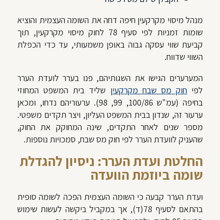
מנהל מיסוי מקרקעין חיפה דחה את השומה העצמית והוציא
שומות זמניות לפי סעיף 78 לחוק מיסוי מקרקעין, תוך
קביעת שווי עסקה גבוה באופן משמעותי, עד כדי הכפלת
השווי שדווח.
המערערים הגישו את השגותיהם, פנו בערר לועדת הערר
לפי
חוק מס שבח מקרקעין
שליד בית המשפט המחוזי
בחיפה (עמ"ש 100/86, 99, 98). ערעוריהם נדחו, ומכאן
ערעור זה, שנדון בבית המשפט העליון, ויצר תקדים משפטי.
מספר שנים לאחר התקדים, שינה המחוקק את החוק,
שהעניק לוועדת הערר לפי חוק מס שבח, סמכויות נוספות.
החלטת ועדת הערר: ניסיון להגדלת
שומה ביוזמת הוועדה
ועדת הערר קבעה כי השומה העצמית הפכה לשומה סופית
בהתאם לסעיף 78(ד), אך במקביל ביקשה לעשות שימוש