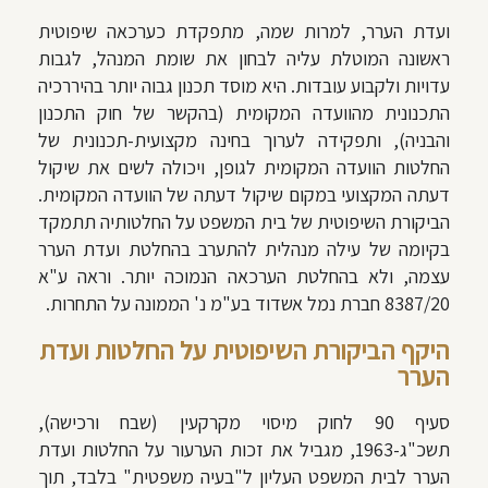
ועדת הערר, למרות שמה, מתפקדת כערכאה שיפוטית
ראשונה המוטלת עליה לבחון את שומת המנהל, לגבות
עדויות ולקבוע עובדות. היא מוסד תכנון גבוה יותר בהיררכיה
התכנונית מהוועדה המקומית (בהקשר של חוק התכנון
והבניה), ותפקידה לערוך בחינה מקצועית-תכנונית של
החלטות הוועדה המקומית לגופן, ויכולה לשים את שיקול
דעתה המקצועי במקום שיקול דעתה של הוועדה המקומית.
הביקורת השיפוטית של בית המשפט על החלטותיה תתמקד
בקיומה של עילה מנהלית להתערב בהחלטת ועדת הערר
עצמה, ולא בהחלטת הערכאה הנמוכה יותר. וראה ע"א
8387/20 חברת נמל אשדוד בע"מ נ' הממונה על התחרות.
היקף הביקורת השיפוטית על החלטות ועדת
הערר
סעיף 90 לחוק מיסוי מקרקעין (שבח ורכישה),
תשכ"ג-1963, מגביל את זכות הערעור על החלטות ועדת
הערר לבית המשפט העליון ל"בעיה משפטית" בלבד, תוך