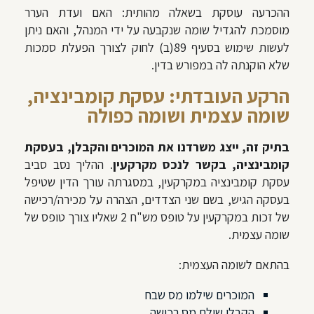
ההכרעה עוסקת בשאלה מהותית: האם ועדת הערר
מוסמכת להגדיל שומה שנקבעה על ידי המנהל, והאם ניתן
לעשות שימוש בסעיף 89(ב) לחוק לצורך הפעלת סמכות
שלא הוקנתה לה במפורש בדין.
הרקע העובדתי: עסקת קומבינציה,
שומה עצמית ושומה כפולה
בתיק זה, ייצג משרדנו את המוכרים והקבלן, בעסקת
קומבינציה, בקשר לנכס מקרקעין
.
ההליך נסב סביב
עסקת קומבינציה במקרקעין, במסגרתה
עורך הדין שטיפל
בעסקה הגיש, בשם שני הצדדים, הצהרה על מכירה/רכישה
של זכות במקרקעין על טופס מש"ח 2 שאליו צורך טופס של
שומה עצמית.
בהתאם לשומה העצמית:
המוכרים שילמו מס שבח
הקבלן שילם מס רכישה