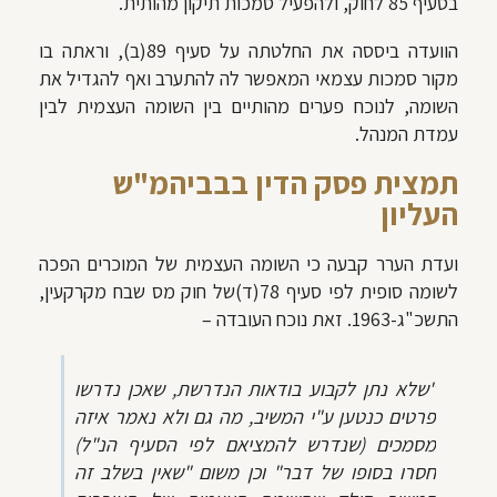
בסעיף 85 לחוק, ולהפעיל סמכות תיקון מהותית.
הוועדה ביססה את החלטתה על סעיף 89(ב), וראתה בו
מקור סמכות עצמאי המאפשר לה להתערב ואף להגדיל את
השומה, לנוכח פערים מהותיים בין השומה העצמית לבין
עמדת המנהל.
תמצית פסק הדין בבביהמ"ש
העליון
ועדת הערר קבעה כי השומה העצמית של המוכרים הפכה
לשומה סופית לפי סעיף 78(ד)של חוק מס שבח מקרקעין,
התשכ"ג-1963. זאת נוכח העובדה –
"
שלא נתן לקבוע בודאות הנדרשת, שאכן נדרשו
פרטים כנטען ע"י המשיב, מה גם ולא נאמר איזה
מסמכים (שנדרש להמציאם לפי הסעיף הנ"ל)
חסרו בסופו של דבר
" וכן משום "
שאין בשלב זה