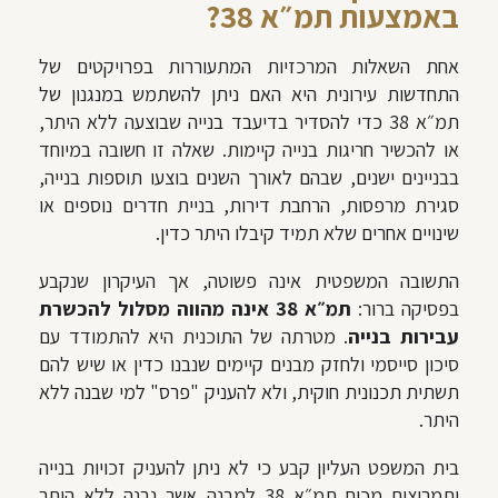
באמצעות תמ״א 38?
אחת השאלות המרכזיות המתעוררות בפרויקטים של
התחדשות עירונית היא האם ניתן להשתמש במנגנון של
תמ״א 38 כדי להסדיר בדיעבד בנייה שבוצעה ללא היתר,
או להכשיר חריגות בנייה קיימות. שאלה זו חשובה במיוחד
בבניינים ישנים, שבהם לאורך השנים בוצעו תוספות בנייה,
סגירת מרפסות, הרחבת דירות, בניית חדרים נוספים או
שינויים אחרים שלא תמיד קיבלו היתר כדין.
התשובה המשפטית אינה פשוטה, אך העיקרון שנקבע
בפסיקה ברור:
תמ״א 38 אינה מהווה מסלול להכשרת
עבירות בנייה
. מטרתה של התוכנית היא להתמודד עם
סיכון סייסמי ולחזק מבנים קיימים שנבנו כדין או שיש להם
תשתית תכנונית חוקית, ולא להעניק "פרס" למי שבנה ללא
היתר.
בית המשפט העליון קבע כי לא ניתן להעניק זכויות בנייה
ותמריצים מכוח תמ״א 38 למבנה אשר נבנה ללא היתר