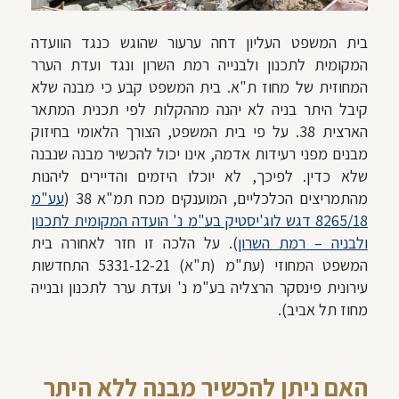
בית המשפט העליון דחה ערעור שהוגש כנגד הוועדה
המקומית לתכנון ולבנייה רמת השרון ונגד ועדת הערר
המחוזית של מחוז ת"א. בית המשפט קבע כי מבנה שלא
קיבל היתר בניה לא יהנה מההקלות לפי תכנית המתאר
הארצית 38. על פי בית המשפט, הצורך הלאומי בחיזוק
מבנים מפני רעידות אדמה, אינו יכול להכשיר מבנה שנבנה
שלא כדין. לפיכך, לא יוכלו היזמים והדיירים ליהנות
מהתמריצים הכלכליים, המוענקים מכח תמ"א 38 (
עע"מ
8265/18 דגש לוג'יסטיק בע"מ נ' הועדה המקומית לתכנון
ולבניה – רמת השרון‏
). על הלכה זו חזר לאחורה בית
המשפט המחוזי (
עת"מ (ת"א) 5331-12-21 התחדשות
עירונית פינסקר הרצליה בע"מ נ' ועדת ערר לתכנון ובנייה
מחוז תל אביב).
האם ניתן להכשיר מבנה ללא היתר