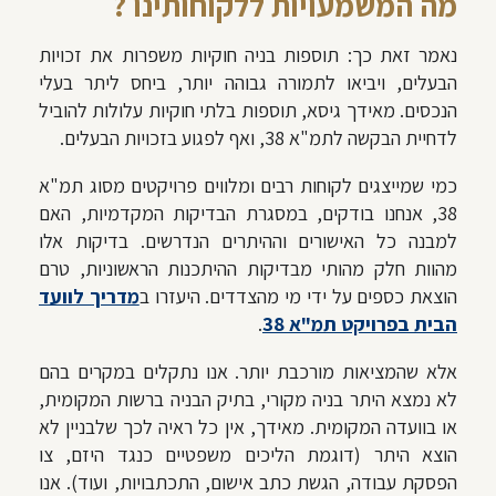
מה המשמעויות ללקוחותינו ?
נאמר זאת כך: תוספות בניה חוקיות משפרות את זכויות
הבעלים, ויביאו לתמורה גבוהה יותר, ביחס ליתר בעלי
הנכסים. מאידך גיסא, תוספות בלתי חוקיות עלולות להוביל
לדחיית הבקשה לתמ"א 38, ואף לפגוע בזכויות הבעלים.
כמי שמייצגים לקוחות רבים ומלווים פרויקטים מסוג תמ"א
38, אנחנו בודקים, במסגרת הבדיקות המקדמיות, האם
למבנה כל האישורים וההיתרים הנדרשים. בדיקות אלו
מהוות חלק מהותי מבדיקות ההיתכנות הראשוניות, טרם
הוצאת כספים על ידי מי מהצדדים. היעזרו ב
מדריך לוועד
הבית בפרויקט תמ"א 38
.
אלא שהמציאות מורכבת יותר. אנו נתקלים במקרים בהם
לא נמצא היתר בניה מקורי, בתיק הבניה ברשות המקומית,
או בוועדה המקומית. מאידך, אין כל ראיה לכך שלבניין לא
הוצא היתר (דוגמת הליכים משפטיים כנגד היזם, צו
הפסקת עבודה, הגשת כתב אישום, התכתבויות, ועוד). אנו