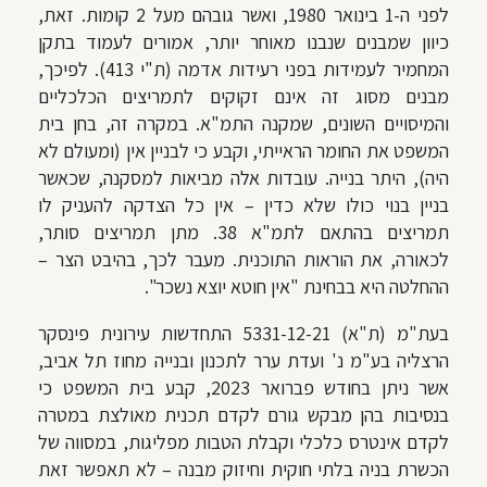
לפני ה-1 בינואר 1980, ואשר גובהם מעל 2 קומות. זאת,
כיוון שמבנים שנבנו מאוחר יותר, אמורים לעמוד בתקן
המחמיר לעמידות בפני רעידות אדמה (ת"י 413). לפיכך,
מבנים מסוג זה אינם זקוקים לתמריצים הכלכליים
והמיסויים השונים, שמקנה התמ"א. במקרה זה, בחן בית
המשפט את החומר הראייתי, וקבע כי לבניין אין (ומעולם לא
היה), היתר בנייה. עובדות אלה מביאות למסקנה, שכאשר
בניין בנוי כולו שלא כדין – אין כל הצדקה להעניק לו
תמריצים בהתאם לתמ"א 38. מתן תמריצים סותר,
לכאורה, את הוראות התוכנית. מעבר לכך, בהיבט הצר –
ההחלטה היא בבחינת "אין חוטא יוצא נשכר".
בעת"מ (ת"א) 5331-12-21 התחדשות עירונית פינסקר
הרצליה בע"מ נ' ועדת ערר לתכנון ובנייה מחוז תל אביב,
אשר ניתן בחודש פברואר 2023, קבע בית המשפט כי
בנסיבות בהן מבקש גורם לקדם תכנית מאולצת במטרה
לקדם אינטרס כלכלי וקבלת הטבות מפליגות, במסווה של
הכשרת בניה בלתי חוקית וחיזוק מבנה – לא תאפשר זאת