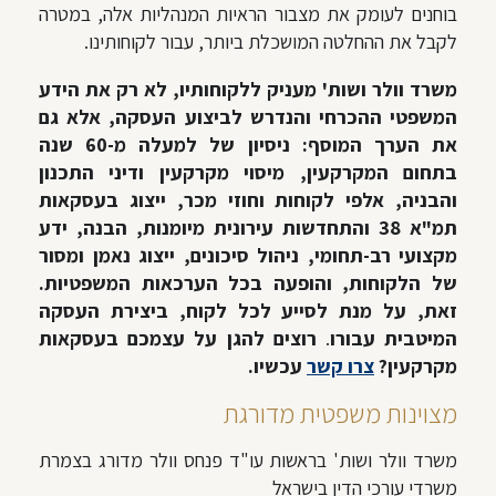
בוחנים לעומק את מצבור הראיות המנהליות אלה, במטרה
לקבל את ההחלטה המושכלת ביותר, עבור לקוחותינו.
משרד וולר ושות' מעניק ללקוחותיו, לא רק את הידע
המשפטי ההכרחי והנדרש לביצוע העסקה, אלא גם
את הערך המוסף: ניסיון של למעלה מ-60 שנה
בתחום המקרקעין, מיסוי מקרקעין ודיני התכנון
והבניה, אלפי לקוחות וחוזי מכר, ייצוג בעסקאות
תמ"א 38 והתחדשות עירונית מיומנות, הבנה, ידע
מקצועי רב-תחומי, ניהול סיכונים, ייצוג נאמן ומסור
של הלקוחות, והופעה בכל הערכאות המשפטיות.
זאת, על מנת לסייע לכל לקוח, ביצירת העסקה
המיטבית עבורו
.
רוצים להגן על עצמכם בעסקאות
מקרקעין?
צרו קשר
עכשיו.
מצוינות משפטית מדורגת
משרד וולר ושות' בראשות עו"ד פנחס וולר מדורג בצמרת
משרדי עורכי הדין בישראל