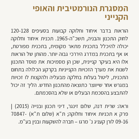
המסגרת הנורמטיבית והאופי
הקנייני
הוראות בדבר איחוד וחלוקה קבועות בסעיפים 120-128
לחוק התכנון והבניה, תשכ"ה-1965. תכנית איחוד וחלוקה
יכולה להיכלל בתכנית מתאר מקומית, בתכנית מפורטת,
או אף בתכנית במדרג היררכי גבוה יותר. מהותן של הוראות
אלו היא בעיקר קניינית, שכן הן מסמיכות את מוסד התכנון
לשנות את מערך הזכויות הקנייניות בקרקע הכלולה בתחום
התכנית, ליטול בעלות בחלקה מבעליה ולהקצות לו זכויות
במגרש אחר שייווצר כתוצאה מהתכנון החדש. הליך זה יכול
להתבצע בהסכמת הבעלים או שלא בהסכמתם.
וראה: שרית דנה, שלום זינגר, דיני תכנון ובנייה (2015) |
פרק א תכניות איחוד וחלוקה; ת"א (שלום ת"א) 70847-
09-16 לורן קעניג נ' מרגו – חברה להשקעות ובנין בע"מ.