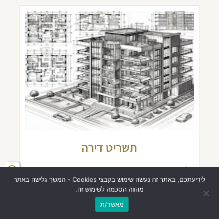
תשריט דירה
⚖️תשריט דירה, בקצרה תשריט בית משותף אינו רק שרטוט
טכני. זהו המסמך המשפטי המכריע המגדיר את גבולות
לידיעתכם, באתר זה נעשה שימוש בקבצי Cookies - המשך גלישה באתר
הזכות הקניינית שלכם. בעוד
מהווה הסכמה לשימוש זה.
מאשר/ת
קרא עוד