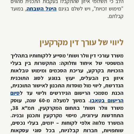
הלב כי תשלומי איזון שהתקבלו בעקבות התכנית מהווים
"מימוש זכויות", ויש לשלם בגינם
היטל השבחה
, במועד
קבלתם.
ליווי של עורך דין מקרקעין
משרד עורכי דין וולר ושות' מסייע ללקוחותיו בתהליך
המשפטי של איחוד וחלוקה: התקשרות בין בעלי
הזכויות בקרקע, עריכת הסכמים ומימוש טבלאות
איזון בין הבעלים, יעוץ בנוגע לסוג התוכנית
הנדרשת, ליווי מול מוסדות התכנון לאישור התוכנית,
הכנת מסמכי הרישום הנידרשים וליווי עד ל
סיום
הרישום בטאבו
. במשך למעלה מ-60 שנה, עוסק
משרד וולר ושות' בתחום המקרקעין, תמ"א 38,
התחדשות עירונית, מיסוי מקרקעין ותכנון ובניה.
המשרד מלווה אלפי לקוחות – יזמים, בעלי נכסים,
שותפויות, חברות קבלניות, בכל סוגי עסקאות