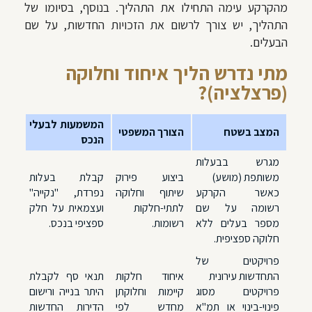
מהקרקע עימה התחילו את התהליך. בנוסף, בסיומו של
התהליך, יש צורך לרשום את הזכויות החדשות, על שם
הבעלים.
מתי נדרש הליך איחוד וחלוקה
(פרצלציה)?
המשמעות לבעלי
המצב בשטח
הצורך המשפטי
הנכס
מגרש בבעלות
משותפת (מושע)
ביצוע
פירוק
קבלת בעלות
כאשר הקרקע
שיתוף
וחלוקה
נפרדת, "נקייה"
רשומה על שם
לתתי-חלקות
ועצמאית על חלק
מספר בעלים ללא
רשומות.
ספציפי בנכס.
חלוקה ספציפית.
פרויקטים של
התחדשות עירונית
איחוד חלקות
תנאי סף לקבלת
פרויקטים מסוג
קיימות וחלוקתן
היתר בנייה ורישום
פינוי-בינוי או תמ"א
מחדש לפי
הדירות החדשות