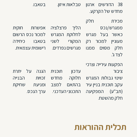
38 הדורשים ארגון
טבלאות איזון
.
בטאבו.
מחדש של הקרקע.
מכירת חלק
ממגרש/נכס
הליך
פרצלציה
אפשרות חוקית
כאשר בעל מגרש
לחלוקת המגרש
למכור נכס הרשום
מעוניין למכור רק
המקורי לשני
בטאבו כיחידה
חלק מסוים ממנו
מגרשים נפרדים.
רישומית עצמאית.
לצד ג'.
הפקעות עירייה וצרכי
ציבור
עדכון
תוכנית
הגנה על יתרת
שינוי גבולות המגרש
חלוקה מחדש
זכויות הבנייה
עקב תוכנית בניין עיר
בהתאם למצב
ומניעת שחיקת
(תב"ע) המפקיעה
התכנוני העדכני.
ערך הנכס.
חלק מהשטח.
תכלית ההוראות