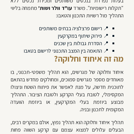
בעלות נפרדת בנכסים משותפים ומכירת נכסים ללא
"תקלות רישומיות". משרד
עו"ד וולר ושות'
מתמחה בליווי
התהליך מול רשויות התכנון והטאבו:
📍 רישום פרצלציה בבתים משותפים
📍 פירוק שיתוף במקרקעין
📍 הסדרת גבולות בין שכנים
📍 התאמה בין המצב התכנוני לרישום בטאבו
מה זה איחוד וחלוקה?
איחוד וחלוקה של מגרשים, הוא תהליך משפטי-תכנוני, בו
מאוחדים מספר מגרשים סמוכים, ומחולקים מחדש בהתאם
לתוכנית חדשה, על מנת לאפשר את פיתוח השטח וניצולו
המקסימלי, לטובת בעלי הקרקע ולטובת הציבור. התהליך
מבוצע ביוזמת בעלי המקרקעין, או ביוזמת הוועדה
המקומית לתכנון ובניה.
תהליך איחוד וחלוקה הוא תהליך נפוץ, אולם במקרים רבים,
הבעלים עלולים למצוא עצמם עם קרקע השווה פחות