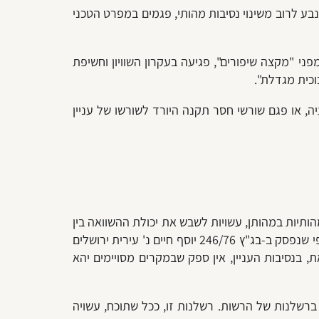
בע לרוב משינוי נסיבות מהותי, פגמים במפרט הטכני
"מקצה שיפורים", פגיעה בעקרון השוויון וחשיפת
וכית מגדלת".
ה, או פגם שורשי חסר תקנה היורד לשורשו של עניין
הותיות במהותן, עשויות לשבש את יכולת ההשוואה בין
המציעים במכרז, ואף לשבש את כדאיותו ו/או תועלתו של המכרז, עבור הרשות. משכך, הרשות תבקש לבטל את המכרז. כפי שנפסק ב-בג"ץ 246/76‏ ‏יוסף חיים נ' עירית ירושלים
 בנסיבות העניין, אין ספק שבמקרים מסויימים יהא
רשלנות של הרשות. רשלנות זו, ככל שתוכח, עשויה