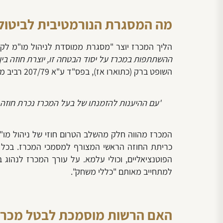
מה המסגרת הנורמטיבית לביטול
הליך המכרז יוצר "מסגרת ממוסדת לניהול מו"מ לקר
ההשתתפות במכרז על יסוד הבטחה זו, יוצרת חוזה בי
השופט ברק (כתוארו אז), בפס"ד ע"א 207/79 רביב משה ושות' בע"מ ואח' נ' בית יולס בע"מ ואח' –
"
עם ההיענות להזמנתו של בעל המכרז נכרת חוזה 
המכרז מהווה חלק מהשלב הטרום חוזי של ניהול מו
כריתת החוזה הראשי המצורף למסמכי המכרז. בכל 
הפוטנציאליים, וכולי עלמא. על עורך המכרז לנהוג ב
למתחייב מאותם "כללי משחק".
האם הרשות מוסמכת לבטל מכרז