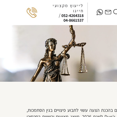
לייעוץ מקצועי
חייגו
/
052-4264318
04-8661537
 בהכנת הצעה עשוי לתבוע פיצויים בגין הסתמכות,
ובמקרים מסוימים לעתור לבית המשפט לעניינים מנהליים לביטול החלטת הביטול. משרד וולר ושות', מדורג BDI ו-Dun's 100 לשנת 2026, מייצג מציעים ורשויות בסכסוכי