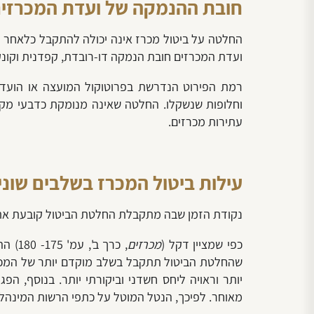
חובת ההנמקה של ועדת המכרזים
החלטה על ביטול מכרז אינה יכולה להתקבל כלאחר י
ועדת המכרזים חובת הנמקה דו-רובדת, קפדנית וקונק
רמת הפירוט הנדרשת בפרוטוקול המועצה או הועדה א
וחלופות שנשקלו. החלטה שאינה מנומקת כדבעי מק
עתירות מכרזים.
עילות ביטול המכרז בשלבים שוני
נקודת הזמן שבה מתקבלת החלטת הביטול קובעת את 
כפי שמציין דקל (
מכרזים
, כרך ב', עמ' 175- 180) ההסדר הנורמטיבי שעניינו ביטול מכרז, מתחלק לשני היבטים עיקריים:
שהחלטת הביטול תתקבל בשלב מוקדם יותר של המכרז
יותר וראויה ליחס חשדני וביקורתי יותר. בנוסף, 
מאוחר. לפיכך, הנטל המוטל על כתפי הרשות המינהלית