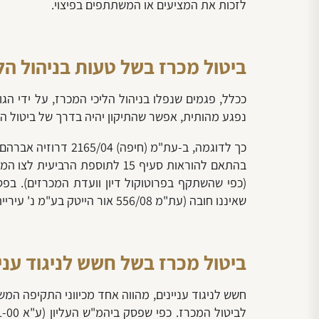
לזכות את המציעים או המשתתפים בפיצוי.
ביטול מכרז בשל טעות בניהול הל
ככלל, פגמים שנפלו בניהול הליכי המכרז, על ידי הגוף
נפגע מהותית, אפשר שהתיקון יהיה בדרך של ביטול 
בהתאם להוראות סעיף 15 לתוספ
(כפי שהשתקף בפרוטוקול דיון וועדת המכרזים). ב
שאיננו חובה (עת"מ 556/08 אור הייטק בע"מ נ' עיריית בארקה ג'ת).
ביטול מכרז בשל חשש לניגוד עניי
חשש לניגוד עניינים, מהווה אחד מכיווני התקיפה המש