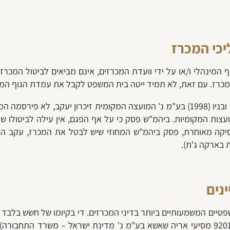
יכי המכרז
 המינהלי ו/או על ידי וועדת המכרזים, אינם מביאים לביטול המכרז. 
המכרז. עם זאת, לא תמיד ייטה בית המשפט לקבל את עמדת הגוף המ
כך לדוגמה, ב-עת"מ (חיפה) 2165/04 דרוזיה אברהם ובניו (1998) בע"מ נ' המועצה המקו
ת הרביעית לצו המועצות המקומיות. ביהמ"ש פסק כי על אף הפגם, אין עילה 
פסיקה מאוחרת, פסק ביהמ"ש המחוזי שיש לבטל את המכרז, עקב ה
נים
פטיים המשמעותיים ביותר בדיני המכרזים. די בקיומו של חשש בלבד 
לביטול המכרז. כפי שפסק ביהמ"ש העליון (ע"א 9201-00 מסיעי אריה שאשא בע"מ נ' מדינת ישר