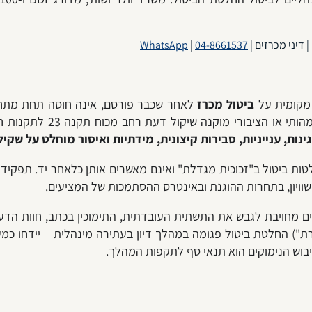
 דיני מכרזים |
04-8661537
|
WhatsApp
 מקומית על
ביטול מכרז
לאחר שכבר פורסם, אינה חוסה תחת מתחם
והרגישים ביותר במשפט המינ
נות, ענייניות, סבירות קיצונית, מידתיות ואיסור מוחלט על שקיל
לטות ביטול ב"זכוכית מגדלת" ואינם מאשרים אותן כלאחר יד. תפקיד
שוויון, בתחרות ההוגנת ובאינטרס ההסתמכות של המציעים.
ם מחויבת לגבש את התשתית העובדתית, התימוכין בכתב, חוות הד
") החלטת ביטול פגומה במהלך דיון בעתירה מינהלית – יידחו כמעט 
יבוש הנימוקים הוא תנאי סף לתקפות המהלך.