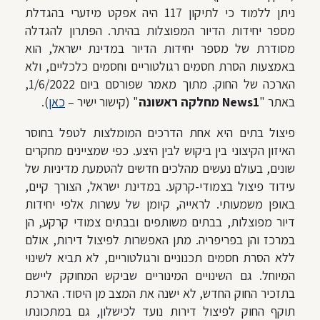
ניתן ללמוד כי לתיקון 117 היה אפקט מיזערי בהגדלת
מספר יחידות הדיור
המפוצלות בהיתר. הפתרון להגדלה
מסודרת של מספר יחידות הדיור במדינת ישראל, הוא
באמצעות הסרת חסמים רגולטוריים וחסמים כלכליים, ולא
הארכה של החוק. מתוך מאמר שפורסם ביום 1/6/2022,
באתר "
News1 מחלקה ראשונה
" (קישור ישיר –
כאן
).
פיצול בתים היא אחת הדרכים המומלצות לטפל בחוסר
האיזון הקיצוני בין ביקוש לבין היצע. כפי שמציינים מחקרים
שונים, בעולם נעשים מהלכים חדשים להטמעת מדיניות של
עידוד פיצול בצמודי-קרקע. במדינת ישראל, הצורך קיים,
באופן משמעותי. לראייה, קיומן של עשרות אלפי יחידות
דיור מפוצלות, בבתים משותפים ובבתים צמודי קרקע, הן
במרכז והן בפריפריה. מתן האפשרות לפיצול דירות, אולם
ללא הסרת חסמים תכנוניים ורגולטוריים, לא תביא לשינוי
המיוחל. גם השינויים המינוריים שביקש המחוקק ליישם
בתזכיר החוק החדש, לא ישנה את המצב מן היסוד. הארכת
תוקף החוק לפיצול דירות נועד לכישלון, גם במתכונתו