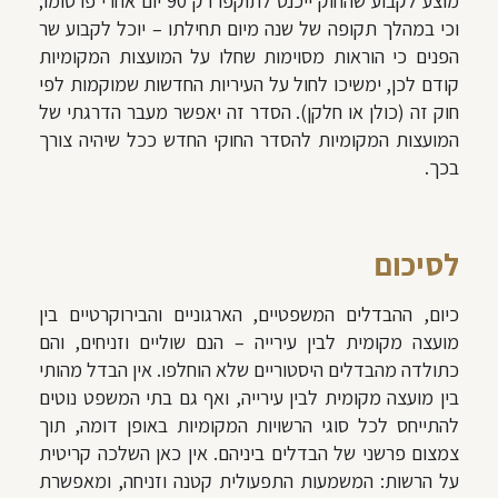
מוצע לקבוע שהחוק ייכנס לתוקפו רק 90 יום אחרי פרסומו;
וכי במהלך תקופה של שנה מיום תחילתו – יוכל לקבוע שר
הפנים כי הוראות מסוימות שחלו על המועצות המקומיות
קודם לכן, ימשיכו לחול על העיריות החדשות שמוקמות לפי
חוק זה (כולן או חלקן). הסדר זה יאפשר מעבר הדרגתי של
המועצות המקומיות להסדר החוקי החדש ככל שיהיה צורך
בכך.
לסיכום
כיום, ההבדלים המשפטיים, הארגוניים והבירוקרטיים בין
מועצה מקומית לבין עירייה – הנם שוליים וזניחים, והם
כתולדה מהבדלים היסטוריים שלא הוחלפו. אין הבדל מהותי
בין מועצה מקומית לבין עירייה, ואף גם בתי המשפט נוטים
להתייחס לכל סוגי הרשויות המקומיות באופן דומה, תוך
צמצום פרשני של הבדלים ביניהם. אין כאן השלכה קריטית
על הרשות: המשמעות התפעולית קטנה וזניחה, ומאפשרת