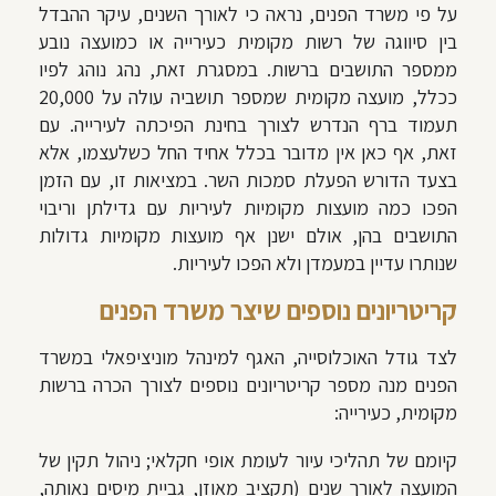
על פי משרד הפנים, נראה כי לאורך השנים, עיקר ההבדל
בין סיווגה של רשות מקומית כעירייה או כמועצה נובע
ממספר התושבים ברשות. במסגרת זאת, נהג נוהג לפיו
ככלל, מועצה מקומית שמספר תושביה עולה על 20,000
תעמוד ברף הנדרש לצורך בחינת הפיכתה לעירייה. עם
זאת, אף כאן אין מדובר בכלל אחיד החל כשלעצמו, אלא
בצעד הדורש הפעלת סמכות השר. במציאות זו, עם הזמן
הפכו כמה מועצות מקומיות לעיריות עם גדילתן וריבוי
התושבים בהן, אולם ישנן אף מועצות מקומיות גדולות
שנותרו עדיין במעמדן ולא הפכו לעיריות.
קריטריונים נוספים שיצר משרד הפנים
לצד גודל האוכלוסייה, האגף למינהל מוניציפאלי במשרד
הפנים מנה מספר קריטריונים נוספים לצורך הכרה ברשות
מקומית, כעירייה:
קיומם של תהליכי עיור לעומת אופי חקלאי; ניהול תקין של
המועצה לאורך שנים (תקציב מאוזן, גביית מיסים נאותה,