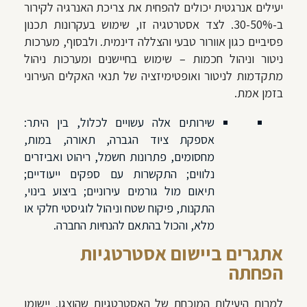
יעילים אנרגטית יכולים להפחית את צריכת האנרגיה לקירור
ב-30-50%. לצד אסטרטגיה זו, שימוש בעקרונות תכנון
פסיביים כגון אוורור טבעי והצללה דינמית. ולבסוף, מערכות
ניטור וניהול חכמות – שימוש בחיישנים ומערכות ניהול
מתקדמות לניטור ואופטימיזציה של תנאי האקלים העירוני
בזמן אמת.
שירותים אלה עשויים לכלול, בין היתר:
אספקת ציוד הגברה, תאורה, במות,
מחסומים, פתרונות חשמל, ריהוט ואביזרים
נלווים; התקשרות עם ספקים ייעודיים;
תיאום מול גורמים עירוניים; ביצוע בינוי,
התקנות, פיקוח שטח וניהול לוגיסטי חלקי או
מלא, והכול בהתאם להנחיות החברה.
אתגרים ביישום אסטרטגיות
הפחתה
למרות היעילות המוכחת של האסטרטגיות שהוצגו, יישומן