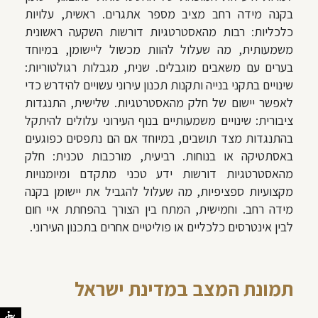
בקנה מידה רחב מציב מספר אתגרים. ראשית,
עלויות
כלכליות
: רבות מהאסטרטגיות דורשות השקעה ראשונית
משמעותית, מה שעלול להוות מכשול ליישומן, במיוחד
בערים עם משאבים מוגבלים. שנית,
מגבלות רגולטוריות
:
שינויים בתקני בנייה ותקנות תכנון עירוני עשויים להידרש כדי
לאפשר יישום של חלק מהאסטרטגיות. שלישית,
התנגדות
ציבורית
: שינויים משמעותיים בנוף העירוני עלולים להיתקל
בהתנגדות מצד תושבים, במיוחד אם הם נתפסים כפוגעים
באסתטיקה או בנוחות. רביעית,
מורכבות טכנית
: חלק
מהאסטרטגיות דורשות ידע טכני מתקדם ומיומנויות
מקצועיות ספציפיות, מה שעלול להגביל את יישומן בקנה
מידה רחב. וחמישית,
המתח בין הצורך בהפחתת איי חום
לבין אינטרסים כלכליים או פוליטיים אחרים
בתכנון העירוני.
תמונת המצב במדינת ישראל