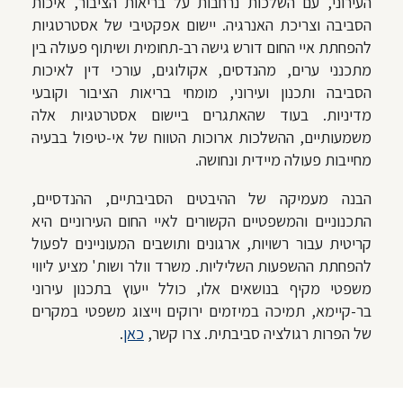
העירוני, עם השלכות נרחבות על בריאות הציבור, איכות
הסביבה וצריכת האנרגיה. יישום אפקטיבי של אסטרטגיות
להפחתת איי החום דורש גישה רב-תחומית ושיתוף פעולה בין
מתכנני ערים, מהנדסים, אקולוגים, עורכי דין לאיכות
הסביבה ותכנון ועירוני, מומחי בריאות הציבור וקובעי
מדיניות. בעוד שהאתגרים ביישום אסטרטגיות אלה
משמעותיים, ההשלכות ארוכות הטווח של אי-טיפול בבעיה
מחייבות פעולה מיידית ונחושה.
הבנה מעמיקה של ההיבטים הסביבתיים, ההנדסיים,
התכנוניים והמשפטיים הקשורים לאיי החום העירוניים היא
קריטית עבור רשויות, ארגונים ותושבים המעוניינים לפעול
להפחתת ההשפעות השליליות. משרד וולר ושות' מציע ליווי
משפטי מקיף בנושאים אלו, כולל ייעוץ בתכנון עירוני
בר-קיימא, תמיכה במיזמים ירוקים וייצוג משפטי במקרים
של הפרות רגולציה סביבתית. צרו קשר,
כאן
.