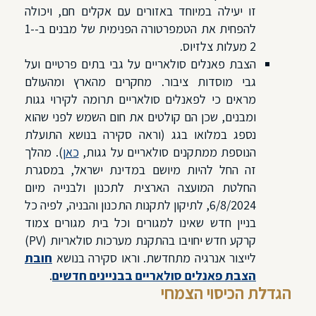
זו יעילה במיוחד באזורים עם אקלים חם, ויכולה
להפחית את הטמפרטורה הפנימית של מבנים ב-1-
2 מעלות צלזיוס.
הצבת פאנלים סולאריים על גבי בתים פרטיים ועל
גבי מוסדות ציבור. מחקרים מהארץ ומהעולם
מראים כי לפאנלים סולאריים תרומה לקירוי גגות
ומבנים, שכן הם קולטים את חום השמש לפני שהוא
נספג במלואו בגג (וראה סקירה בנושא התועלת
הנוספת ממתקנים סולאריים על גגות,
כאן
). מהלך
זה החל להיות מיושם במדינת ישראל, במסגרת
החלטת המועצה הארצית לתכנון ולבנייה מיום
6/8/2024, לתיקון לתקנות התכנון והבניה, לפיה כל
בניין חדש שאינו למגורים וכל בית מגורים צמוד
קרקע חדש יחויבו בהתקנת מערכות סולאריות (PV)
לייצור אנרגיה מתחדשת. וראו סקירה בנושא
חובת
הצבת פאנלים סולאריים בבניינים חדשים
.
הגדלת הכיסוי הצמחי