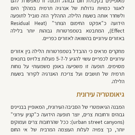
מאופיינים בקיבולת חום גבוהה. תכונה זו מאפשרת להם
לאגור כמויות גדולות של אנרגיה תרמית במהלך היום
ולשחרר אותה בשעות הלילה. התהליך הזה מוביל לתופעה
הידועה כ"אפקט החימום הנותר" (Residual Heat
Effect), המתבטא בטמפרטורות גבוהות יותר בלילה
באזורים עירוניים בהשוואה לאזורים כפריים.
מחקרים מראים כי ההבדל בטמפרטורות הלילה בין אזורים
עירוניים לכפריים עשוי להגיע ל-5-7 מעלות צלזיוס בתנאים
מסוימים. תופעה זו משפיעה באופן משמעותי על נוחות
תרמית של תושבים ועל צריכת האנרגיה לקירור בשעות
הלילה.
גיאומטריה עירונית
המבנה הגיאומטרי של הסביבה העירונית, המאופיין בבניינים
גבוהים ורחובות צרים, יוצר תופעה הידועה כ"קניון עירוני"
(urban street canyons): ככל שהרחובות צרים ועמוקים
יותר, כך צפויה לעלות העוצמה המרבית של אי החום