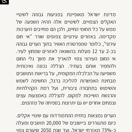
מדינת ישראל מאופיינת בפגיעות גבוהה לשינויי
האקלים הצפויים. לשינויים אלה תהיה השפעה של
ממש על כל תחומי החיים, ולכן הם מחייבים היערכות
מקדימה. באזורים עירוניים צפופים שורר "אי חום
עירוני", כלומר טמפרטורת האוויר בתוך הערים גבוהה
בכ-2 עד 12 מעלות בהשוואה לאזורים שמחוץ לעיר.
אי החום העירוני צפוי להאריך את משך גלי החום
ולהחמיר אותם בעתיד. הצללה נכונה ואיכותית
משפיעה על הכלכלה המקומית, על בריאות התושבים
מבחינת האפשרות להליכה ברגל, החשיפה לשמש
והשימוש בתחבורה ציבורית, ועל רמת הקהילתיות
והרגשת השייכות למקום. להצללה באמצעות עצים
וצמחים אחרים יש גם יתרונות בספיחה של מזהמים.
הערים נמצאות בחזית ההתמודדות עם שינויי אקלים.
כיום מתגוררים ביישובים של 20,000 תושבים ומעלה
כ-75% מאזרחי ישראל, ועד שנת 2050 שיעורם צפוי