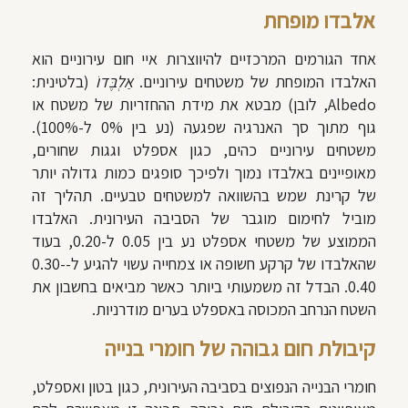
אלבדו מופחת
אחד הגורמים המרכזיים להיווצרות איי חום עירוניים הוא
האלבדו המופחת של משטחים עירוניים.
אַלְבֶּדוֹ
(בלטינית:
Albedo, לובן) מבטא את מידת ההחזריות של משטח או
גוף מתוך סך האנרגיה שפגעה (נע בין 0% ל-100%).
משטחים עירוניים כהים, כגון אספלט וגגות שחורים,
מאופיינים באלבדו נמוך ולפיכך סופגים כמות גדולה יותר
של קרינת שמש בהשוואה למשטחים טבעיים. תהליך זה
מוביל לחימום מוגבר של הסביבה העירונית. האלבדו
הממוצע של משטחי אספלט נע בין 0.05 ל-0.20, בעוד
שהאלבדו של קרקע חשופה או צמחייה עשוי להגיע ל-0.30-
0.40. הבדל זה משמעותי ביותר כאשר מביאים בחשבון את
השטח הנרחב המכוסה באספלט בערים מודרניות.
קיבולת חום גבוהה של חומרי בנייה
חומרי הבנייה הנפוצים בסביבה העירונית, כגון בטון ואספלט,