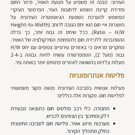
העירוני. מבנה זה משפיע על תנועת האוויר, פיזור החום
וחדירת קרינת השמש לרחובות העיר. הפרמטר העיקרי
המשמש להערכת השפעת הגיאומטריה העירונית על
היווצרות איי חום הוא יחס הגובה לרוחב (Height-to-Width
Ratio – H/W). ככל שיחס זה גבוה יותר, כך גדלה
ההסתברות ללכידת חום ולהפחתת הסירקולציה של האוויר.
מחקרים מראים כי באזורים עירוניים צפופים עם יחס H/W
גבוה (מעל 2), הטמפרטורה עשויה להיות גבוהה ב-2-4
מעלות צלזיוס בהשוואה לאזורים פתוחים יותר באותה עיר.
פליטות אנתרופוגניות
פעילות אנושית בסביבה העירונית מהווה מקור משמעותי
לפליטות חום. מקורות אלה כוללים:
תחבורה. כלי רכב פולטים חום כתוצאה מבעירת
דלק ומחיכוך בין הצמיגים לכביש.
מערכות מיזוג אוויר. פליטת חום לסביבה החיצונית
כחלק מתהליך הקירור.