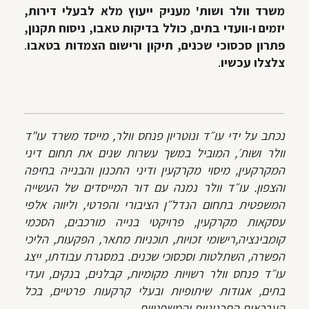
משרד וולר ושות' מעניק ייעוץ מלא לבעלי דירות,
יזמים ו-וועדי בתים, כולל בדיקות טאבו, ניסוח תקנון,
פתרון סכסוכי שכנים, תיקון ורישום הצמדות בטאבו
.
צלצלו עכשיו
.
נכתב על ידי עו״ד ונוטריון פנחס וולר, מייסד משרד עו"ד
וולר ושות׳, המוביל במשך עשרות שנים את תחום דיני
המקרקעין, מיסוי מקרקעין ודיני התכנון והבנייה בחיפה
והצפון. עו״ד וולר נמנה עם דור המייסדים של העשייה
המשפטית בתחום הנדל״ן הציבורי והפרטי, וליווה אלפי
עסקאות מקרקעין, פרויקטי בנייה מורכבים, הסכמי
קומבינציה,רישומי זכויות, תוכניות מתאר, הפקעות, הליכי
הפשרה, השתלטות ו
סכסוכי שכנים
. במסגרת עבודתו, ייצג
עו״ד פנחס וולר רשויות מקומיות, קבלנים, בנקים, ועדי
בתים, אגודות שיתופיות ובעלי קרקעות פרטיים, בכל
הערכאות התכנוניות והמשפטיות.