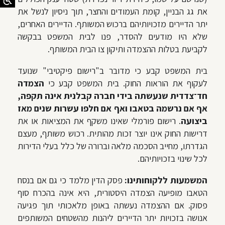
את גג הבניין, קומת העמודים והחצר, תוך ניסיון לנשל את
יתר הדיירים מזכויותיהם ברכוש המשותף. הדיירים האחרים,
שלא היו מודעים להסדר, פנו לבית המשפט בבקשה
לקביעת בטלות ההצמדה ותיקון צו הבית המשותף.
בית המשפט קבע כי מדובר ב"רישום פיקטיבי" שנועד
לעקוף את הוראות החוק. בית המשפט קבע כי
הצמדה
חד־צדדית שנעשתה בידי חברה קבלנית אינה תקפה,
אף אם נרשמה בטאבו ואף אם חלפו עשרות שנים מאז
ביצועה
. רישום פורמלי שאינו משקף את המציאות או את
דרישות החוק אינו יוצר זכות מהותית. רכוש משותף, מעצם
הגדרתו, מחייב הסכמה מלאה וברורה של כלל בעלי הדירות
לכל שינוי בזכויותיהם.
המשמעות ללקוחותינו:
פסק הדין מלמד כי גם אם בנסח
הטאבו מופיעה הצמדה היסטורית, היא אינה בהכרח סוף
פסוק. אם ההצמדה נעשתה באופן מלאכותי תוך פגיעה
אנושה בזכויות יתר הדיירים ליהנות מהשטחים המשותפים