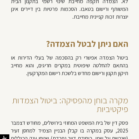
לא. הצמדה תקפה מחייבת שינוי רשמי בתקנון הבית
המשותף ורישום בטאבו. הסכמות פרטיות בין דיירים אינן
יוצרות זכות קניינית מחייבת.
האם ניתן לבטל הצמדה?
ביטול הצמדה אפשרי רק בהסכמה של בעלי הדירות או
בהתאם להחלטה שיפוטית במקרים חריגים, והוא מחייב
תיקון תקנון ורישום מחדש בלשכת רישום המקרקעין.
מקרה בוחן מהפסיקה: ביטול הצמדות
פיקטיביות
פסק דין של בית המשפט המחוזי בירושלים, מחודש דצמבר
2025, עסק במקרה בו קבלן הבניין הצמיד למחסן זעיר
(שנרשם על שמו, כיחידת דיור נפרדת) שטחי ענק הכוללים