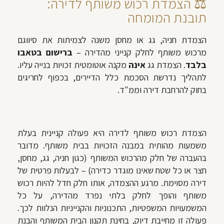
⚖️ הצמדת רכוש משותף לדירה:
תובנת המומחה
הצמדת חניה, גג או מחסן משנה לצמיתות את סיווגם
מרכוש משותף לחלק קנייני מהדירה –
ברישום בטאבו
בלבד
. הצמדת גג
אינה
מקנה אוטומטית זכויות בנייה עליו.
לתהליך נדרשת הסכמת כלל הדיירים, בכפוף לחריגים
בחוק להרחבת דירה וממ"ד.
הצמדת רכוש משותף לדירה היא פעולה קניינית בעלת
משמעות מהותית במבנה הזכויות בבית משותף. מדובר
בהעברה של חלק מהרכוש המשותף (כגון חניה, גג, מחסן,
חצר או כל שטח שאינו מוגדר כדירה) – לבעלות פרטית של
דירה מסוימת. מרגע ההצמדה, אותו חלק חדל להיות רכוש
משותף והופך לחלק בלתי נפרד מהדירה, על כל
המשמעויות המשפטיות, התכנוניות והקנייניות הנלוות לכך.
פעולה זו מחייבת דיוק, בחינת תקנון הבית המשותף והבנת