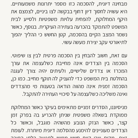
מבחינה דיונית, להסכמה כזו מספר יתרונות משמעותיים.
היא עשויה לחסוך דיון דחוף בבקשה לצו ביניים, לצמצם את
היקף המחלוקת, להפחית עלויות משפטיות ולסייע לבית
המשפט להתמקד בהכרעה בעתירה העיקרית. בנוסף, כאשר
נשמר המצב הקיים בהסכמה, קטן החשש כי ההליך יהפוך
לתיאורטי עקב יצירת מעשה עשוי.
עם זאת, חשוב להבחין בין הסכמה פרטית לבין צו שיפוטי.
הסכמה בין הצדדים אינה מחייבת כשלעצמה את עורך
המכרז או צדדים שלישיים, ולעיתים יהיה צורך לעגנה
בהחלטת בית המשפט כדי להעניק לה תוקף מחייב. כמו כן,
הסכמה זמנית אינה מהווה הודאה בטענות מי מהצדדים
ואינה משליכה כשלעצמה על סיכויי העתירה להתקבל.
מניסיוננו, הסדרים זמניים מתאימים בעיקר כאשר המחלוקת
ממוקדת בשאלה משפטית שניתן להכריע בה בפרק זמן
קצר, כאשר הנזק הנובע מהשהיה מוגבל, וכאשר כל
הצדדים מעוניינים להימנע מהסלמה דיונית מיותרת. לעומת
זאת, מקום שבו קיים חשש ממשי לפגיעה בלתי הפיכה