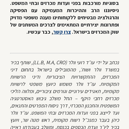
בסוגיות מורכבות בפני ועדות מכרזים ובתי המשפט.
ניסיוננו הרב וההיכרות המעמיקה עם הפסיקה
והרגולציה מבטיחים ללקוחותינו מענה משפטי מדויק
ופתרונות יצירתיים המתאימים לצרכים המשתנים של
שוק המכרזים בישראל.
צרו קשר
, כבר עכשיו.
נכתב על ידי עו״ד רועי וולר (LL.B, M.A, CRO), שותף בכיר
במשרד וולר ושות׳, מהמובילים בישראל בתחום דיני
המכרזים, ההתקשרויות הציבוריות ודיני הרשויות
המקומיות. עו״ד וולר משמש כיועץ משפטי לרשויות
מקומיות, תאגידים עירוניים וגורמים ציבוריים, ומלווה הליכי
מכרזים רחבי היקף – החל משלב גיבוש האסטרטגיה
המשפטית והתכנון המכרזי, דרך ניסוח המפרטים והתנאים,
ועד לייצוג בפני ועדות המכרזים ובתי המשפט. עו״ד וולר
כיהן בעבר כמנכ״ל רשות מקומית, ראש מטה שר, ויועץ
בכיר ליו״ר ועדת הכספים בכנסת, ומשלב בעבודתו ראייה