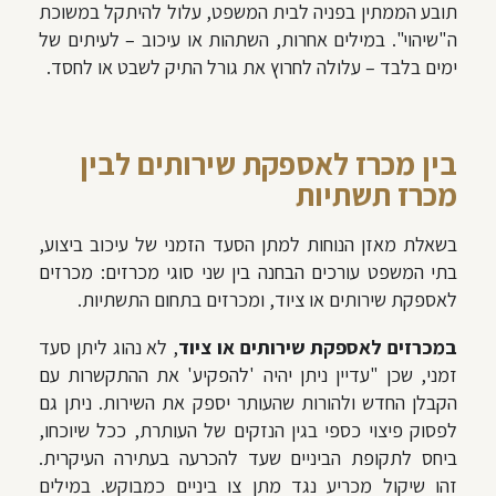
תובע הממתין בפניה לבית המשפט, עלול להיתקל במשוכת
ה"שיהוי". במילים אחרות, השתהות או עיכוב – לעיתים של
ימים בלבד – עלולה לחרוץ את גורל התיק לשבט או לחסד.
בין מכרז לאספקת שירותים לבין
מכרז תשתיות
בשאלת מאזן הנוחות למתן הסעד הזמני של עיכוב ביצוע,
בתי המשפט עורכים הבחנה בין שני סוגי מכרזים:
מכרזים
לאספקת שירותים או ציוד, ומכרזים בתחום התשתיות.
במכרזים לאספקת שירותים או ציוד
, לא נהוג ליתן סעד
זמני, שכן
"
עדיין ניתן יהיה 'להפקיע' את ההתקשרות עם
הקבלן החדש ולהורות שהעותר יספק את השירות. ניתן גם
לפסוק פיצוי כספי בגין הנזקים של העותרת, ככל שיוכחו,
ביחס לתקופת הביניים שעד להכרעה בעתירה העיקרית.
זהו
שיקול מכריע נגד מתן צו ביניים כמבוקש.
במילים