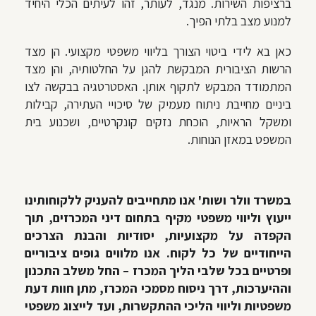
ברציפות השירות. מנגד, לעותר, זהו לעיתים הכלי היחיד
למנוע מצב בלתי הפיך.
כאן בא לידי ביטוי הצורך בליווי משפטי מקצועי. הן מצד
הרשות הציבורית המבקשת להגן על החלטותיה, והן מצד
המתמודד המבקש לתקוף אותן. האסטרטגיה בבקשה לצו
ביניים מחייבת ניתוח מעמיק של סיכויי העתירה, קבילות
ומשקל הראיות, הוכחת נזקים קונקרטיים, ושכנוע בית
המשפט במאזן הנוחות.
במשרד וולר ושות' אנו מתחייבים להעניק ללקוחותינו
ייעוץ וליווי משפטי מקיף בתחום דיני המכרזים, תוך
הקפדה על מקצועיות, יסודיות והבנת הצרכים
הייחודיים של כל לקוח. אנו מלווים גופים ציבוריים
ופרטיים בכל שלבי הליך המכרז – החל משלב התכנון
וההיערכות, דרך ניסוח מסמכי המכרז, מתן חוות דעת
משפטיות וליווי הליכי ההתקשרות, ועד לייצוג משפטי