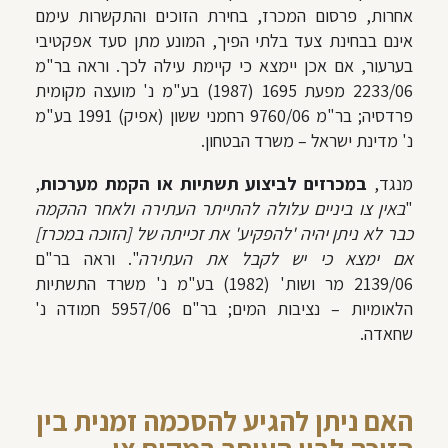
אחרות,
פרסום המכרז, בחירת הזוכים והתקשרות עימם
אינם בבחינת צעד בלתי הפיך, המונע מתן סעד אפקטיבי
בערעור, אם אכן יימצא כי קיימת עילה לכך
.
וראה
בר"מ
2233/06
מפעת 1695 (1987) בע"מ נ' מועצה מקומית
פרדסיה;
בר"מ 9760/06
רחמני ששון (אפיק) 1991 בע"מ
נ' מדינת ישראל – משרד הבטחון.
מנגד,
במכרזים לביצוע תשתיות או הקמת מערכות
,
"
באין צו ביניים עלולה להתייתר העתירה ולאחר ההקמה
כבר לא ניתן יהיה 'להפקיע' את זכייתה של [הזוכה במכרז]
אם ימצא כי יש לקבל את העתירה
". וראה בר"ם
2139/06
מר ושות' (1982) בע"מ נ' משרד התשתיות
הלאומיות – נציבות המים; בר"ם 5957/06 חמודה נ'
שחאדה.
האם ניתן להגיע להסכמה זמנית בין