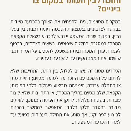
הזוכה לבין העותר במקום צו
ביניים?
במקרים מסוימים, ניתן להפחית את הצורך בהכרעה מיידית
בבקשה לצו ביניים באמצעות הסכמה דיונית זמנית בין בעלי
הדין. במקום שבית המשפט יידרש להכריע בשאלת הקפאת
המכרז במסגרת החלטה שיפוטית, רשאים הצדדים, בכפוף
לעמדת עורך המכרז ובית המשפט, להסכים על הסדר זמני
שישמר את המצב הקיים עד להכרעה בעתירה.
הסדרים מסוג זה עשויים לכלול, בין היתר, התחייבות שלא
לחתום על ההסכם עם הזוכה עד למועד מסוים; דחיית מתן
צו התחלת עבודה; הימנעות מביצוע פעולות בלתי הפיכות;
הקפאת שלב מסוים בהליך המכרז; או התחייבות שלא ליצור
עובדות בשטח העלולות לרוקן את העתירה מתוכן. לעיתים
מדובר בהסדר חלקי בלבד, המאפשר להמשיך בהכנות
לביצוע הפרויקט, אך מונע את תחילת העבודות בפועל עד
לאחר ההכרעה המשפטית.