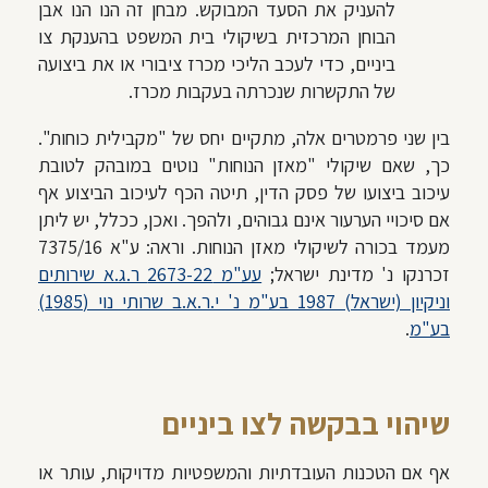
להעניק את הסעד המבוקש. מבחן זה הנו הנו אבן
הבוחן המרכזית בשיקולי בית המשפט בהענקת צו
ביניים, כדי לעכב הליכי מכרז ציבורי או את ביצועה
של התקשרות שנכרתה בעקבות מכרז.
בין שני פרמטרים אלה, מתקיים יחס של "מקבילית כוחות".
כך, שאם שיקולי "מאזן הנוחות" נוטים במובהק לטובת
עיכוב ביצועו של פסק הדין, תיטה הכף לעיכוב הביצוע אף
אם סיכויי הערעור אינם גבוהים, ולהפך. ואכן, ככלל, יש ליתן
מעמד בכורה לשיקולי מאזן הנוחות. וראה: ע"א 7375/16
זכרנקו נ' מדינת ישראל;
עע"מ 2673-22 ר.ג.א שירותים
וניקיון (ישראל) 1987 בע"מ נ' י.ר.א.ב שרותי נוי (1985)
בע"מ
.
שיהוי בבקשה לצו ביניים
אף אם הטכנות העובדתיות והמשפטיות מדויקות, עותר או