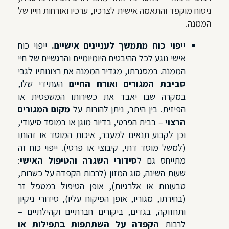
ניסוח מוקפד והתאמה אישית לצרכיו, ערכיו ואורחות חייו של
הממנה.
ייפוי כוח מתמשך לעניינים אישיים
.
ייפוי כוח
אישי נוגע לכל ההיבטים היומיומיים והרגשיים של חיי
הממנה. במסגרתו, מגדיר הממנה את רצונותיו לגבי
סביבת המגורים ואורח החיים
העתידי שלו,
במקרה שבו יאבד את כשירותו המשפטית או
הפיזית. בין היתר, ניתן להורות על
מקום המגורים
הרצוי
– בבית הפרטי, בדיור מוגן או במוסד סיעודי,
וכן לקבוע תנאים למעבר, איכות המוסד או זהותו
(למשל מוסד דתי, קיבוצי או פרטי). ייפוי כוח זה
מתייחס גם ל
סידורי השגרה והטיפול האישי
:
שעות השינה, סוג המזון (לרבות הקפדה על כשרות,
טבעונות או אלרגיות), אופן הטיפול במטפל זר
(בחירתו, מגוריו, אופן הפיקוח עליו), סידורי ניקיון
ותחזוקה, בגדים, ביקורים חברתיים וקהילתיים –
לרבות
הקפדה על השתתפות בתפילות או