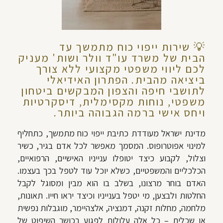
💡
שירות
ייפוי כוח מתמשך עד
הבית
של משרד עו"ד וולר ושות' מעניק
לכם ליווי משפטי מקצועי ללא צורך
ביציאה מהבית. הפתרון האידיאלי
לתושבי חיפה והצפון המבקשים ביטחון
משפטי, נוחות מקסימלית, דיסקרטיות
ויחס אישי ברמה הגבוהה ביותר.
מדינת ישראל מעודדת כתיבת ייפוי כוח מתמשך, כתחליף
למינוי אפוטרופוס. המסמך מאפשר לכל אדם בגיר, כשיר
וצלול, לקבוע כיצד יטופלו ענייניו האישיים, הרפואיים,
הכלכליים והמשפטיים, כשלא יוכל עוד לטפל בכך בעצמו.
האדם בוחר מרצונו, בשלב בו הוא מבין ומסוגל לקבל
החלטות ולבצען, מי יטפל בענייניו וכיצד יראו חייו. תאונות,
מלחמה, מחלות זקנה, דמנציה, אלצהיימר, מוגבלות נפשית
או שכלית – כל אלה עלולות לפגוע בכושר השיפוט של