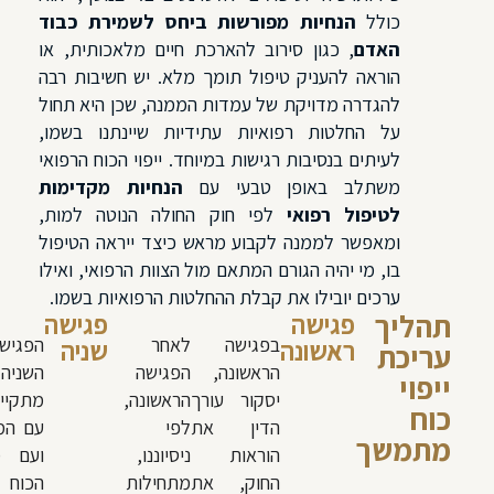
כולל
הנחיות מפורשות ביחס לשמירת כבוד
האדם
, כגון סירוב להארכת חיים מלאכותית, או
הוראה להעניק טיפול תומך מלא. יש חשיבות רבה
להגדרה מדויקת של עמדות הממנה, שכן היא תחול
על החלטות רפואיות עתידיות שיינתנו בשמו,
לעיתים בנסיבות רגישות במיוחד. ייפוי הכוח הרפואי
משתלב באופן טבעי עם
הנחיות מקדימות
לטיפול רפואי
לפי חוק החולה הנוטה למות,
ומאפשר לממנה לקבוע מראש כיצד ייראה הטיפול
בו, מי יהיה הגורם המתאם מול הצוות הרפואי, ואילו
ערכים יובילו את קבלת ההחלטות הרפואיות בשמו.
תהליך
פגישה
פגישה
בפגישה
לאחר
הפגיש
ראשונה
שניה
עריכת
הראשונה,
הפגישה
השניה
ייפוי
יסקור עורך
הראשונה,
מתקיי
כוח
הדין את
לפי
עם המ
מתמשך
הוראות
ניסיוננו,
ועם מ
החוק, את
מתחילות
הכוח