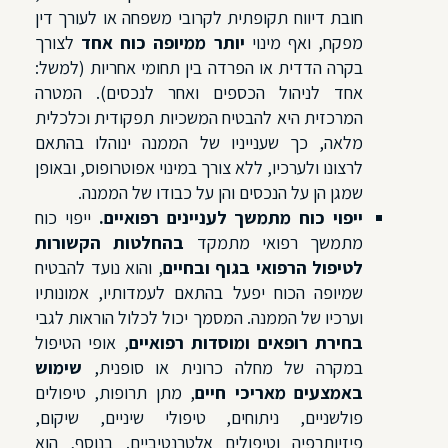
חובת דיווח תקופתית לקרובי משפחה או לעורך דין
מפקח, ואף מינוי
יותר ממיופה כוח אחד
לצורך
בקרה הדדית או הפרדה בין תחומי אחריות (למשל:
אחד לניהול הכספים ואחר לנכסים). המטרה
המרכזית היא להבטיח המשכיות תפקודית וכלכלית
מלאה, כך שענייניו של הממנה ינוהלו בהתאם
לרצונו ולערכיו, ללא צורך במינוי אפוטרופוס, ובאופן
שמגן הן על הנכסים והן על כבודו של הממנה.
ייפוי כוח מתמשך לעניינים רפואיים
.
ייפוי כוח
מתמשך רפואי מתמקד
בהחלטות הקשורות
לטיפול הרפואי בגוף ובחיים
, והוא נועד להבטיח
שמיופה הכוח יפעל בהתאם לעמדותיו, אמונותיו
וערכיו של הממנה. המסמך יכול לכלול הוראות לגבי
בחירת רופאים ומוסדות רפואיים
, אופי הטיפול
במקרה של מחלה כרונית או סופנית,
שימוש
באמצעים מאריכי חיים
, מתן תרופות, טיפולים
פולשניים, ניתוחים, טיפולי שיניים, שיקום,
פיזיותרפיה וטיפולים אלטרנטיביים. בנוסף, הוא