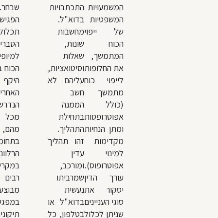
המשמעויות
התכתבויות
שבחר.
המשפטיות
בדוא"ל.
הפגיש
של ייפוי
מחשבות
תכלול
הכוח
שונות,
הסברי
המתמשך,
שאלות
למיופי
את החלופות
וסיטואציות,
הכוח 
לייפוי כוח
עליהם לא
היקף
מתמשך
חשב
האחריו
(כולל
הממנה
הנדרש
אפוטרופסות
בתחילת
מכל 
ומתן הנחיות
התהליך.
מהם,
מקדימות
זהו תהליך
בתחומ
למינוי
עדין
הרלוונט
אפוטרופוס).
ומורכב,
במקרי
עורך הדין
שמרביתו
רבים
יסקור את
נעשית
מבוצע
סוגי העניינים
בדוא"ל או
במפגש
שניתן לכלול
בטלפון, כל
תיקוני