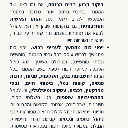
ביקור קבוע בבית הכנסת
, אם זהו רצונו של
הממנה. בהיבט הרחב יותר, מדובר במסמך
המאפשר לאדם לשמר את
זהותו האישית
והתרבותית
, גם בתקופות שבהן אין הוא מסוגל
לבטא את רצונותיו בעצמו, תוך שמירה על כבודו,
פרטיותו ואורחות חייו.
ייפוי כוח מתמשך לענייני רכוש
.
ייפוי כוח
מתמשך לרכוש עוסק בכל נכסי הממנה (מוחשיים
ובלתי מוחשיים), ובניהולם השוטף. הוא כולל
הסמכה למיופה הכוח לפעול בשם הממנה בכל
הנוגע ל
חשבונות בנק, השקעות, מניות, קרנות
פנסיה, קופות גמל, ביטוחי חיים, נכסי
מקרקעין, רכבים, עסקים ומיטלטלין
, וכן לטפל
בהתחייבויות שוטפות
, כגון תשלומי מסים,
חשבונות, שכר דירה, ארנונה, הלוואות והתחייבויות
חוזיות. ייפוי הכוח יכול לכלול הוראות מפורטות לגבי
ניהול כספים ונכסים
, קביעת סדרי עדיפויות,
הגבלת סמכויות מיופה הכוח בעסקאות מסוימות,