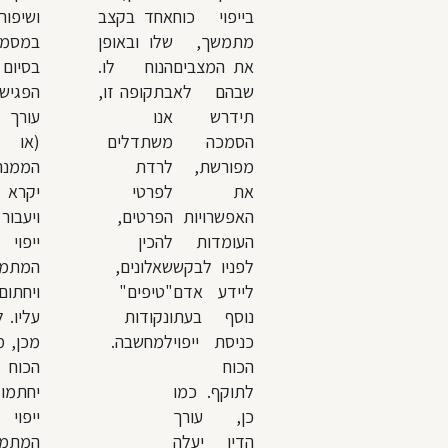
בייפוי כוח
אחד בקצב
ושיפור
מתמשך,
שלו ובאופן
במסמך
את המצבים
הנוח לו.
בסיום
שבהם לא
בתקופה זו,
הפגישה
תידרש
אנו
עורך 
הסמכה
משתדלים
(או
מפורשת,
לרדת
הממנה
את
לפרטי
יקרא
האפשרויות
הפרטים,
ויעבו
העומדות
להכין
ייפוי 
לפניו לבקש
שאלונים,
המתמש
ליידע אדם
"טיפים"
ויחתום
נוסף בעת
ונקודות
עליו. 
כניסת ייפוי
למחשבה.
מכן, מי
הכוח
הכוח
לתוקף. כמו
יחתמו
כן, עורך
ייפוי 
הדין יעלה
המתמש