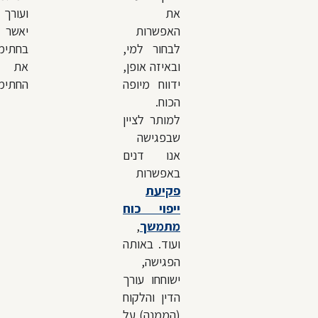
את
ועורך 
האפשרות
יאשר
לבחור למי,
בחתימ
ובאיזה אופן,
את
ידווח מיופה
החתימו
הכוח.
למותר לציין
שבפגישה
אנו דנים
באפשרות
פקיעת
ייפוי כוח
מתמשך
,
ועוד. באותה
הפגישה,
ישוחחו עורך
הדין והלקוח
(הממנה) על