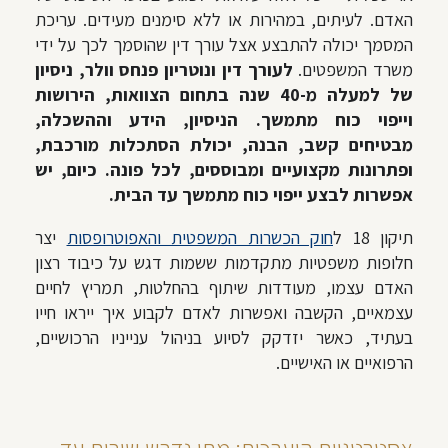
האדם. לעיתים, במהירות או ללא סימנים מעידים. עריכת
המסמך יכולה להתבצע אצל עורך דין שהוסמך לכך על ידי
משרד המשפטים.
לעורך דין ונוטריון פנחס וולר, ניסיון
של למעלה מ-40 שנה בתחום הצוואות, הירושות
וייפוי כוח מתמשך.
הניסיון, הידע וההשכלה,
מבטיחים קשב, הבנה, יכולת הסתכלות מורכבת,
ופתרונות מקצועיים ומבוססים, לכל פונה. כיום, יש
אפשרות לבצע ייפוי כוח מתמשך עד הבית.
תיקון 18 ל
חוק הכשרות המשפטית והאפוטרופסות
יצר
חלופות משפטיות מתקדמות ששמות דגש על כיבוד רצון
האדם עצמו, מעודדות שיתוף בהחלטות, תמריץ לחיים
עצמאיים, הקשבה ואפשרות לאדם לקבוע איך ייראו חייו
בעתיד, כאשר יזדקק לסיוע בניהול ענייניו הרכושיים,
הרפואיים או האישיים.
אסטרטגיית היערכות: מתי נדרש שירות עד