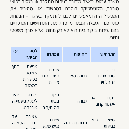
משרד עמוס. כאשר מדובר בניתוח מתקרב או במצב רפואי
מורכב, הלוגיסטיקה הופכת למכשול. אנו מסירים את
המכשול הזה ומאפשרים לכם להתמקד בעיקר – הבטחת
עתידכם. הטבלה הבאה מרכזת את התרחישים המרכזיים
בהם שירות ביקור בית הוא לא רק נוחות, אלא צורך משפטי
וחיוני.
למה עד
התרחיש
דחיפות
הפתרון
הבית?
מניעת לחץ
ירידה
עריכת
שפוגע
קוגניטיבית
גבוהה מאוד
ייפוי כוח
בכשירות
התחלתית
מיידית
הממנה.
ביקור
מענה מהיר
ניתוח או
גבוהה
בבית
ללא לוגיסטיקה
אשפוז קרוב
חולים/בית
מורכבת.
שמירה על
קושי פיזי
שירות
בינונית-גבוהה
כבוד הממנה
בניידות
נגיש מלא