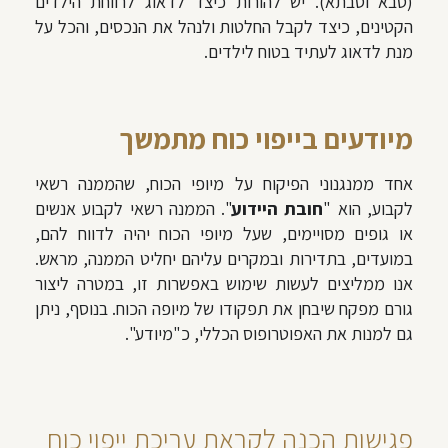
(סבא וסבתא). יש להורות כיצד לדאוג לרווחת הילדים
הקטינים, כיצד לקבל החלטות ולנהל את הנכסים, והכל על
מנת לדאוג לעתיד בטוח לילדים.
מיודעים בייפוי כוח מתמשך
אחד ממנגנוני הפיקוח על מיופי הכוח, שהממנה רשאי
לקבוע, הוא "
חובת היידוע
". הממנה רשאי לקבוע אנשים
או גופים מסויימים, שעל מיופי הכוח יהיה לדווח להם,
במועדים, בתדירות ובמקרים עליהם יחליט הממנה, מראש.
אנו ממליצים לעשות שימוש באפשרות זו, במטרה ליצור
גורם מפקח שיבחן את תפקודו של מיופה הכוח. בנוסף, ניתן
גם למנות את האפוטרופוס הכללי, כ"מיודע".
פגישות הכנה לקראת עריכת ייפוי כוח