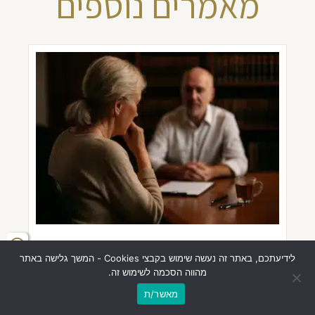
מאמרים נוספים
למנות מיופה כוח אחד או יותר?
לידיעתכם, באתר זה נעשה שימוש בקבצי Cookies - המשך גלישה באתר
דילמה אנושית, החלטה לחיים
מהווה הסכמה לשימוש זה.
מאשר/ת
אנחנו יודעים, אולי יותר מכל אדם אחר שפוגש משפחות ברגעי