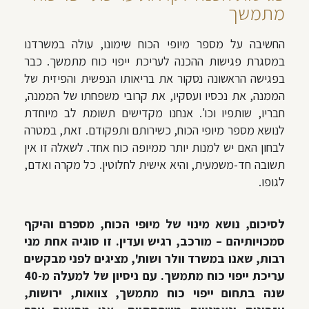
מתמשך
החשיבה על מספר מיופי הכוח שימונו, עולה במשרדנו
במסגרת פגישות ההכנה לעריכת ייפוי כוח מתמשך. כבר
בפגישה הראשונה נסקור את בריאותו הנפשית והפיזית של
הממנה, את נכסיו ועסקיו, את קרובי משפחתו של הממנה,
חבריו, שותפיו וכו'. אנחנו מקדישים תשומת לב מיוחדת
לנושא מספר מיופי הכוח, כשירותם ותפקודם. זאת, במטרה
לבחון האם יש למנות יותר ממיופה כוח אחד. לשאלה זו אין
תשובה חד-משמעית, והיא אישית לחלוטין. כל מקרה ואדם,
לגופו.
לסיכום, נושא מינוי של מיופי הכוח, מספרם והיקף
סמכויותיהם – מורכב, רגיש ועדין. זו סוגיה אחת מני
רבות, שאנו במשרד וולר ושות', מציגים לפני מבקשים
עריכת ייפוי כוח מתמשך. עם ניסיון של למעלה מ-40
שנה בתחום ייפוי כוח מתמשך, צוואות, ירושות,