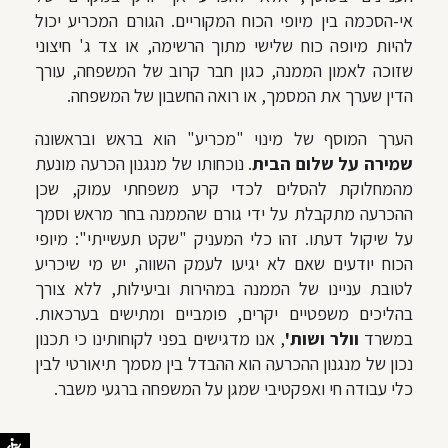
אי-הסכמה בין מיופי הכוח המקוריים. הגורם המכריע יכול
להיות מיופה כוח שלישי מתוך הרשימה, או צד ג' חיצוני
שזוכה לאמון הממנה, כגון חבר קרוב של המשפחה, עורך
הדין שערך את המסמך, או רואה החשבון של המשפחה.
הערך המוסף של מינוי "מכריע" הוא בראש ובראשונה
שמירה על שלום הבית
. נוכחותו של מנגנון הכרעה מונעת
מהמחלוקת להסלים לכדי קרע משפחתי עמוק, שכן
ההכרעה מתקבלת על ידי גורם שהממנה בחר מראש וסמך
על שיקול דעתו. זהו כלי המעניק "שקט תעשייתי": מיופי
הכוח יודעים שאם לא יגיעו לעמק השווה, יש מי שיכריע
לטובת עניינו של הממנה במהירות וביעילות, ללא צורך
בהליכים משפטיים יקרים, פומביים ומתישים בערכאות.
במשרד
וולר ושות'
, אנו מדגישים בפני לקוחותינו כי תכנון
נכון של מנגנון ההכרעה הוא ההבדל בין מסמך תיאורטי לבין
כלי עבודה חי ואפקטיבי שמגן על המשפחה ברגעי משבר.