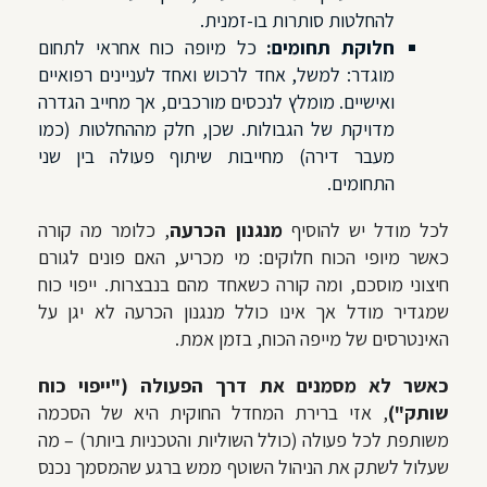
להחלטות סותרות בו-זמנית.
חלוקת תחומים:
כל מיופה כוח אחראי לתחום
מוגדר: למשל, אחד לרכוש ואחד לעניינים רפואיים
ואישיים. מומלץ לנכסים מורכבים, אך מחייב הגדרה
מדויקת של הגבולות. שכן, חלק מההחלטות (כמו
מעבר דירה) מחייבות שיתוף פעולה בין שני
התחומים.
לכל מודל יש להוסיף
מנגנון הכרעה
, כלומר מה קורה
כאשר מיופי הכוח חלוקים: מי מכריע, האם פונים לגורם
חיצוני מוסכם, ומה קורה כשאחד מהם בנבצרות. ייפוי כוח
שמגדיר מודל אך אינו כולל מנגנון הכרעה לא יגן על
האינטרסים של מייפה הכוח, בזמן אמת.
כאשר לא מסמנים את דרך הפעולה ("ייפוי כוח
שותק")
, אזי ברירת המחדל החוקית היא של הסכמה
משותפת לכל פעולה (כולל השוליות והטכניות ביותר) – מה
שעלול לשתק את הניהול השוטף ממש ברגע שהמסמך נכנס