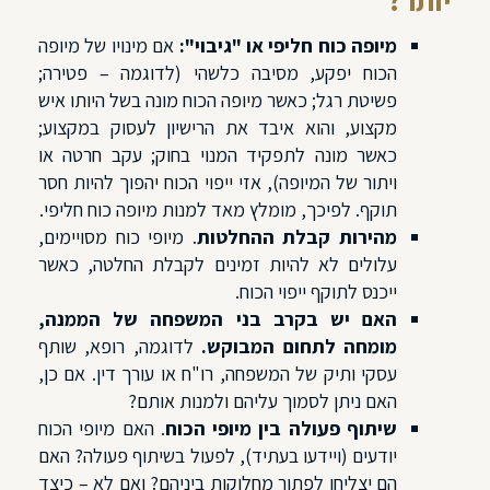
מיופה כוח חליפי או "גיבוי":
אם מינויו של מיופה
הכוח יפקע, מסיבה כלשהי (לדוגמה – פטירה;
פשיטת רגל; כאשר מיופה הכוח מונה בשל היותו איש
מקצוע, והוא איבד את הרישיון לעסוק במקצוע;
כאשר מונה לתפקיד המנוי בחוק; עקב חרטה או
ויתור של המיופה), אזי ייפוי הכוח יהפוך להיות חסר
תוקף. לפיכך, מומלץ מאד למנות מיופה כוח חליפי.
מהירות קבלת ההחלטות
. מיופי כוח מסויימים,
עלולים לא להיות זמינים לקבלת החלטה, כאשר
ייכנס לתוקף ייפוי הכוח.
האם יש בקרב בני המשפחה של הממנה,
מומחה לתחום המבוקש.
לדוגמה, רופא, שותף
עסקי ותיק של המשפחה, רו"ח או עורך דין. אם כן,
האם ניתן לסמוך עליהם ולמנות אותם?
שיתוף פעולה בין מיופי הכוח
. האם מיופי הכוח
יודעים (ויידעו בעתיד), לפעול בשיתוף פעולה? האם
הם יצליחו לפתור מחלוקות ביניהם? ואם לא – כיצד