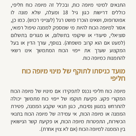
התנאים למינוי מיופה כוח, ובכלל זה מיופה כוח חליפי,
כוללים דרישות כגון גיל 18 ומעלה, שלא מונה לו
אפוטרופוס, ושאינו הוכרז פושט רגל (לענייני רכוש). כמו כן,
אסור למיופה הכוח להיות מי שמספק לממנה טיפול רפואי,
סוציאלי, סיעודי או שיקומי בתשלום, או מגורים בתשלום
(למעט אם הוא קרוב משפחה). בנוסף, עורך הדין או בעל
המקצוע שערך את ייפוי הכוח המתמשך אינו רשאי
להתמנות כמיופה כוח.
מועד כניסתו לתוקף של מינוי מיופה כוח
חליפי
מיופה כוח חליפי נכנס לתפקידו אם מינויו של מיופה הכוח
המקורי פקע. פקיעת תוקפו של ייפוי כוח מתמשך יכולה
להתרחש במגוון נסיבות, כגון תנאי שקבע הממנה, פטירת
הממנה או מיופה הכוח, אי עמידה של מיופה הכוח בתנאי
הכשירות, התפטרות מיופה הכוח, או פקיעת קשר הנישואין
בין הממנה למיופה הכוח (אם לא צוין אחרת).