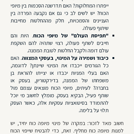
ייפתרו המחלוקות? האם תדרשנה הסכמות בין מיופי
הכוח? יש לשים לב כי גם אם נקבעה הפרדה בין
העניינים והסמכויות, חלק מההחלטות מחייבות
שיתוף פעולה.
"תפיסת העולם" של מיופי הכוח
. היות והם
חייבים לשתף פעולה,
רצוי שתהיה להם השקפת
עולם דומה ולקבל החלטות לטובת הממנה.
כיבוד ושמירה על המינוי, בעסקי המצווה
. האם
כל הגורמים ייכבדו את המינוי שיינתן? לדוגמה,
האם בעלי המניות יכבדו או יצייתו להוראת בן
משפחתו של הממנה, בדירקטוריון, בעסק או
בחברה? לעיתים, מיופי הכוח מוצאים עצמם מול
שותף פעיל, הבקיא בעסק. מומלץ לחשוב מי יוכל
להתמודד בסיטואציות עסקיות אלה, כאשר העסק
תלוי על בלימה.
חשוב מאד לזכור: במקרה של מינוי מיופה כוח יחיד, יש
למנות מיופה כוח מחליף. זאת, כדי להבטיח שייפוי הכוח