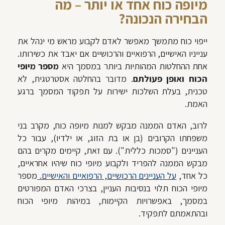
מיופה כוח אחד או יותר – מה
הבחירה הנכונה?
ייפוי כוח מתמשך מאפשר לאדם לקבוע מראש מי ינהל את
ענייניו האישיים, הרפואיים והרכושיים אם יאבד את כשירותו.
אחת ההחלטות המהותיות ביותר במסמך היא
מספר מיופי
הכוח ואופן פעולתם
. מדובר בהחלטה אסטרטגית, לא
טכנית, בעלת השלכות ישירות על תפקוד המסמך ברגע
האמת.
לרוב, האדם הממנה מבקש למנות מיופה כוח, מקרב בני
משפחתו הקרובים (בן או בת הזוג, או ילדיו), עבור כל
העניינים ("סמכות כללית"). עם זאת, קיימים מקרים בהם
מבקש הממנה להפריד ולקבוע מיופי כוח שיהיו אחראיים,
כל אחד,
על העניינים הרכושיים, הרפואיים והאישיים.
מספר
מיופי הכוח תלוי בנסיבות העניין, בצרכי האדם המפורטים
במסמך, באפשרויות הקיימות, במיהות מיופי הכוח
ובהתאמתם לתפקיד.