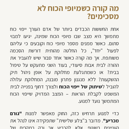
מה קורה כשמיופי הכוח לא
מסכימים?
אחת החששות הכבדים ביותר של אדם העורך ייפוי כוח
מתמשך היא מצב שבו מיופי הכוח שמינה, יגיעו למבוי
סתום. כאשר ממנים מספר מיופי כוח וקובעים כי עליהם
לפעול "יחד", כל החלטה מהותית דורשת הסכמה
משותפת. אך מה קורה כאשר אחד סבור שיש להעביר את
ההורה לבית אבות סיעודי, בעוד השני מתעקש על טיפול
בבית? או כשמתגלעת מחלוקת על אופן ניהול תיק
ההשקעות? ללא מנגנון פתרון מובנה, המחלוקת עלולה
להוביל ל
שיתוק של ייפוי הכוח
ולצורך דחוף בפנייה לבית
המשפט לקבלת הוראות – המצב המדויק שייפוי הכוח
המתמשך נועד למנוע.
כדי למנוע תרחיש כזה, החוק מאפשר למנות
"גורם
מכריע"
. מדובר ב"צלע שלישית" שתפקידה אינו לנהל את
העניינים בשוטף, אלא להכריע אך ורק במקרים של