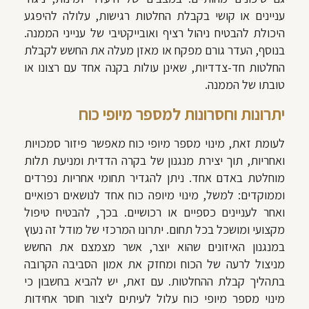
עניינים או קושי בקבלת החלטות רגישות, עלולה להיפגע
היכולת להבטיח ניהול רציף ואובייקטיבי של ענייני הממנה.
בנוסף, העדר גורם מפקח או מאזן מעלה את החשש לקבלת
החלטות חד-צדדיות, שאינן עולות בקנה אחד עם רצונו או
טובתו של הממנה.
יתרונות וחסרונות למספר מיופי כוח
לעומת זאת, מינוי מספר מיופי כוח מאפשר פיזור סמכויות
ואחריות, תוך יצירת מנגנון של בקרה הדדית ומניעת תלות
מוחלטת באדם אחד. ניתן להגדיר תחומי אחריות נפרדים
וממוקדים: למשל, מינוי מיופה כוח אחד לנושאים רפואיים
ואחר לעניינים כספיים או רכושיים. בכך, להבטיח טיפול
מקצועי ומושכל בכל תחום. יתרונו המרכזי של מודל זה נעוץ
במנגנון האיזונים שהוא יוצר, אשר מצמצם את החשש
מניצול לרעה של הכוח ומחזק את אמון הסביבה הקרובה
בתהליך קבלת ההחלטות. עם זאת, יש להביא בחשבון כי
מינוי מספר מיופי כוח עלול לעיתים ליצור חוסר אחידות