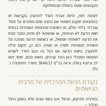
מקצועיות שונות בשאלה שבמחלוקת.
לעומת זאת, תיטה וועדת הערר להתערב בקביעות או
בממצאים שקבע השמאי אם נמצא שהם נסמכים על מסד
עובדתי בלתי הולם, או כשהוכח שההנחות העומדות בבסיס
חוות הדעת לא הגיוניות, או שהשמאי לא סיפק הסבר מניח
את הדעת לשאלות שנשאל, או כשחוות הדעת נסמכה על
תשתית משפטית חסרה או שגויה. כמו כן, תקום עילה
להתערב בחוות הדעת אם נפל בה פגם היורד לשורש
המעשה המנהלי כגון ניגוד עניינים, משוא פנים, חוסר תום
לב וכיוצא באלה. וראה בר"ם 3644/13 משרד התחבורה נ'
גלר‏.
נקודת הכשל המרכזית של מרבית
הנישומים
במרבית התיקים, הכשל אינו בשווי עצמו אלא באופן ניהול
ההליך –