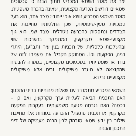
יצר את מוסד השמאי המכריע מתוך הבנה כי סכסוכים
שמאיים דורשים הכרעה מקצועית, שאינה בהכרח משפטית.
מוסד השמאי המכריע נושא אופי ייחודי: מצד אחד, הוא בעל
סמכויות מעין-שיפוטיות, שכן החלטותיו מחייבות את
הצדדים ונתפסות כהכרעה ניטרלית. מצד שני, הוא גוף
מקצועי-שמאי מקרקעין, המתמקד בהערכות שווי
ובהשלכות כלכליות של תכניות בנין עיר (תב"ע), היתרי
בניה, הפקעות וכו'. המחוקק הקביל את מעמדו לזה של
בורר או שופט יחיד בסכסוכים מקצועיים, במטרה להבטיח
שהתוצאה לא תיגזר משיקולים זרים אלא משיקולים
מקצועיים גרידא.
השמאי המכריע מתמודד עם שאלות מהותיות בדיני התכנון:
האם התכנית הביאה לעליית ערך מקרקעין, ואם כן –
בכמה? האם נגרמה פגיעה משמעותית בעקבות הפקעת
מקרקעין או תכנית פוגעת? ההכרעה בסוגיות אלו מחייבת
שילוב בין ידע שמאי מובהק לבין הבנה מעמיקה של דיני
התכנון והבניה.