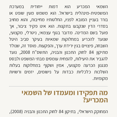
השמאי המכריע הוא דמות ייחודית במערכת
המשפטית-מינהלית בישראל. הוא משמש מעין שופט או
בורר בעניין המובא לפניו, החלטותיו מחייבות, והוא מחויב
בסדרי הדין שנקבעו בתקנות. הוא אינו פקיד ציבור, אך
פועל בשם המדינה. מדובר בגוף עצמאי, ניטרלי, מקצועי,
שנועד להכריע במחלוקות שמאיות בעיקר סביב היטל
השבחה, פיצויים בגין ירידת ערך, והפקעות. מוסד זה, שנולד
מתיקון 84 לחוק התכנון והבניה, התשס"ח 2008, נועד
להגביר את היעילות, להפחית עומסים מבתי המשפט ולבסס
מנגנון הכרעה מקצועי, אמין ושקוף במחלוקות בעלות
השלכות כלכליות כבדות על נישומים, יזמים ורשויות
מקומיות.
מה תפקידו ומעמדו של השמאי
המכריע?
המחוקק הישראלי, בתיקון 84 לחוק התכנון והבניה (2008),