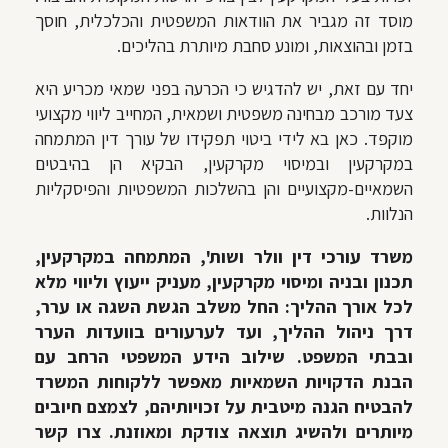
מוסד זה מגביר את הוודאות המשפטית והכלכלית, חוסך
בזמן ובהוצאות, ומונע סחבת מיותרת בהליכים.
יחד עם זאת, יש להדגיש כי הכרעה בפני שמאי מכריע היא
צעד מורכב מבחינה משפטית ושמאית, המחייב ליווי מקצועי
מוקפד. כאן בא לידי ביטוי תפקידו של עורך דין המתמחה
במקרקעין ובמיסוי מקרקעין, הבקיא הן בהיבטים
השמאיים-מקצועיים והן בהשלכות המשפטיות והפיסקליות
הנלוות.
משרד עורכי דין וולר ושות', המתמחה במקרקעין,
תכנון ובניה ומיסוי מקרקעין, מעניק ייעוץ וליווי מלא
לכל אורך ההליך: החל משלב הגשת השגה או ערר,
דרך ניהול ההליך, ועד לערעורים בוועדות הערר
ובבתי המשפט. שילוב הידע המשפטי הרחב עם
הבנת הדקויות השמאיות מאפשר ללקוחות המשרד
להבטיח הגנה מיטבית על זכויותיהם, לצמצם חיובים
מיותרים ולהשיג תוצאה צודקת ומאוזנת. צרו קשר