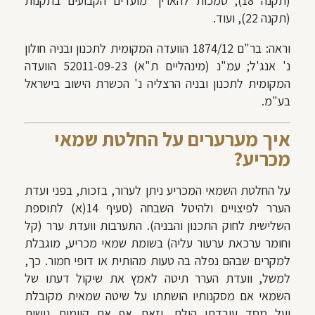
(תקנה 18); סמכות להאריך מועדים הקבועים בתקנות
(תקנה 22), ועוד.
וראה: בר"ם 1874/12
הוועדה המקומית לתכנון ובניה חולון
נ' אנג'ל; עמ"נ (מינהליים ת"א) 52011-09-23 הוועדה
המקומית לתכנון ובניה הרצליה נ' הכשרת הישוב בישראל
בע"מ.
איך מערערים על החלטת שמאי
מכריע?
על החלטת השמאי המכריע ניתן לערור, בזכות, בפני ועדת
הערר לפיצויים ולהיטל השבחה (סעיף 14(א) לתוספת
השלישית לחוק התכנון והבניה).
התערבות וועדת ערר (קל
וחומר ערכאת ערעור עליה) בשומת שמאי מכריע, מוגבלת
למקרים שבהם נפלה בה טעות מהותית או דופי חמור. כך,
למשל, וועדת הערר תיטה לאמץ את שיקול דעתו של
השמאי אם מסקנותיו הושתתו על שיטה שמאית מקובלת
ועל מסד עובדתי הולם, וזאת אף אם קיימות גישות