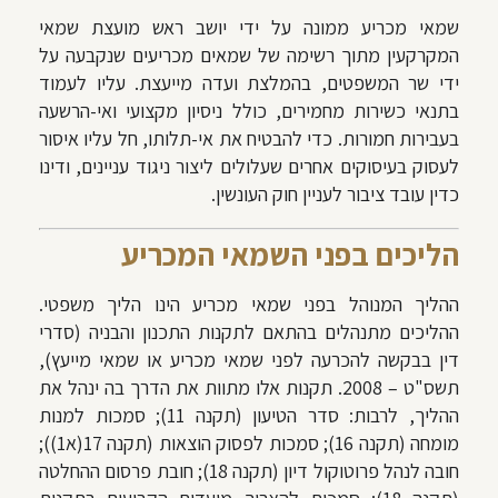
שמאי מכריע ממונה על ידי יושב ראש מועצת שמאי
המקרקעין מתוך רשימה של שמאים מכריעים שנקבעה על
ידי שר המשפטים, בהמלצת ועדה מייעצת. עליו לעמוד
בתנאי כשירות מחמירים, כולל ניסיון מקצועי ואי-הרשעה
בעבירות חמורות. כדי להבטיח את אי-תלותו, חל עליו איסור
לעסוק בעיסוקים אחרים שעלולים ליצור ניגוד עניינים, ודינו
כדין עובד ציבור לעניין חוק העונשין.
הליכים בפני השמאי המכריע
ההליך המנוהל בפני שמאי מכריע הינו הליך משפטי.
ההליכים מתנהלים בהתאם ל
תקנות התכנון והבניה (סדרי
דין בבקשה להכרעה לפני שמאי מכריע או שמאי מייעץ)
,
תשס"ט – 2008
. תקנות אלו
מתוות את הדרך בה ינהל את
ההליך, לרבות: סדר הטיעון (תקנה 11); סמכות למנות
מומחה (תקנה 16); סמכות לפסוק הוצאות (תקנה 17(א1));
חובה לנהל פרוטוקול דיון (תקנה 18); חובת פרסום ההחלטה