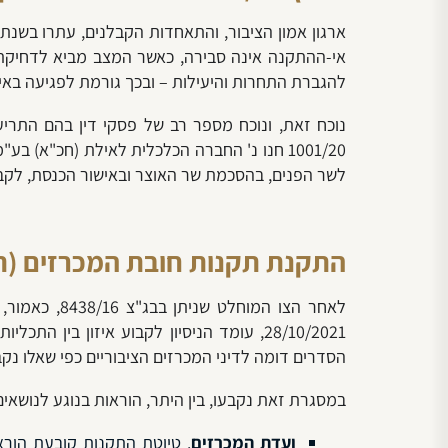
אי-ההתקנה אינה סבירה, כאשר ה
מצב מביא לדחיקת 
להגברת התחרות והיעילות – ובכך גורמת לפגיעה באי
1001/20 חנו נ' החברה הכלכלית לאילת (חכ"א) בע"מ; עע"מ 3665/20 אור עד מהנדסים (1987) בע"מ נ' עיריית חדרה), הורה בית המשפט העליון על הוצאת צו מוחלט, ו
לשר הפנים, בהסכמת שר האוצר ובאישור הכנסת, לקבוע תקנ
התקנת תקנות חובת המכרזים (תאג
לאחר הצו המוחלט שניתן בבג"צ 8438/16, כאמור, הפיץ משרד הפנים את טיוטת תקנות מכרזים של תאגידים מקומיים.
28/10/2021, עומד הניסיון לקבוע איזון בי
הסדרים דומה לדיני המכרזים הציבוריים כפי שאלו נקב
במסגרת זאת נקבעו, בין היתר, הוראות בנוגע לנושאים
ועדת המכרזים
. טיוטת התקנות קובעת הוראו