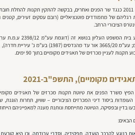
ארגון אמון הציבור, והתאחדות הקבלנים, עתרו בשנת 2011 כנגד שר הפנים ואחרים, בבקשה ל
רגליהם של מתמודדים פוטנציאליים (רובם עסקים זעירים, קטנים וב
נטרס הציבורי הרחב.
נוכח זאת, ונוכח מספר רב ש
ות לעניין מכרזים של תאגידים מקומיים בתוך 90 ימים.
ידים מקומיים), התשפ"ב-2021
ן התכליות העומדות ביסוד דיני המכרזים הציבוריים – שוויון, תחרות הו
עו בדין ובפסיקה. הטיוטה מתייחסת ונותנת מענה למאפייניהם הייחודי
 הבאים:
ת בנוגע להרכב הועדה, תפקידיה, וסדרי עבודתה. וכן היא קובעת 