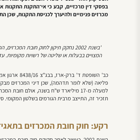
בפסקי דין מרכזיים, קבע כי אי־התקנת התקנות אי
מכרזים פנימיים ולהיערך לכניסת התקנות, שכן הת
"בשנת 2002 נחקק תיקון לחוק חובת המ
המצויים בבעלות או שליטה של רשויות מקומיות. עד
כב' השופטת 
פליאה (שלא לומר תדהמה), שכן
דיני המכרזים מבקש
תזכיר זה, התייצב מרבית הגורמים בשלטון המקומי. ס
רקע: חוק חובת המכרזים בתאגידי
בשנת 2002, כעשור לאחר חקיקת חוק חובת המכרזים