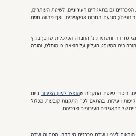
התקין תקנות להחלת חובת המכרזים גם בתאגידים העירוניים. לשיטת העותרים,
ינוניים); מונעת תחרות אפקטיבית; ואף מהווה חסם
ל פסקי דין בהם התריע בית המשפט העליון בנושא זה (דוגמת עע"מ 2398/12 ע.מ.ת ערוצי מדידה ותשתיות נ' החברה הכלכלית שהם; בג"ץ
הורה
ביסוד טיוטת התקנות ש
הופצו לעיון הציבור
ביום
גנת, שקיפות ויעילות. בהתאם לכך התקנות קובעות מכלול
ים של התאגידים העירוניים וצרכיהם.
הוראות לעניין ועדת מכרזים מיוחדת, המהווה ועדה