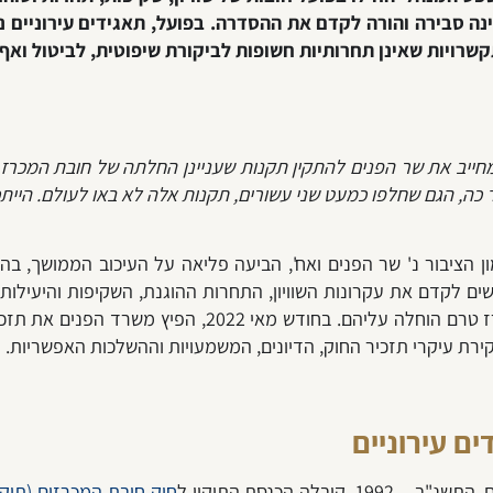
נה סבירה והורה לקדם את ההסדרה. בפועל, תאגידים עירוניים 
קשרויות שאינן תחרותיות חשופות לביקורת שיפוטית, לביטול ואף
כרזים, המחייב את שר הפנים להתקין תקנות שעניינן החלתה של חובת המ
 כה, הגם שחלפו כמעט שני עשורים, תקנות אלה לא באו לעולם. הייתכ
ד' ברק-ארז, בבג"צ 8438/16 ארגון אמון הציבור נ' שר הפנים ואח', הביעה פליאה על ה
ים לקדם את עקרונות השוויון, התחרות ההוגנת, השקיפות והיעילות
למעלה מ-17 מיליארד ש"ח בשנה, אולם חובת המכרז טרם הוח
קירת עיקרי תזכיר החוק, הדיונים, המשמעויות וההשלכות האפשריות.
ם עירוניים
, התשנ"ב – 1992
, קיבלה הכנסת ה
תיקון ל
חוק חובת המכרזים (תיקון מס' 14), התשס