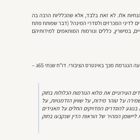
הנחיות אלו. לא זאת בלבד, אלא שהכלליות הרבה בה
ם לדיני המכרזים ולסדרי המינהל (דבר שפותח פתח
יים, במישרין, כללים ונורמות המותאמים למידותיהם
בשנת 2010, ולאחר מכן בשנת 2015, פרסם מבקר המדינה דו"ח בהתייחס לאי-התקנת התקנות על ידי משרד הפנים, ובפגיעה הנגרמת מכך באינטרס הציבורי. דו"ח שנתי 65ג –
 העירוניים את מלוא הנורמות הכלולות בחוק
ה על טוהר מידות, על שוויון הזדמנויות, על
 בנוגע להסדרים המדויקים החלים על תאגידים
ליישומן המהיר של הוראות הדין שנקבעו בחוק