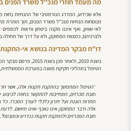
מה מעמד חוזרי מנכ"ל משרד הפנים בנ
אלא שכידוע,
המדרג הנורמטיבי של ההנחיות נָחוּת 
מנוסחות הנחיות מנכ"ל משרד הפנים, תוך הותרת פתח
לאי-שוויון, ואף איננו מקנה ביטחון וודאות לכפופי
ולצרכיהם, כמצוות המחוקק, ולא על דרך של תחולה ב
דו"ח מבקר המדינה בנושא אי-התקנת 
הטיפול בתהליכי חקיקת משנה במערכת הממשלתית, 139 (2015) קבע כי –
"הטיפול המתמשך בהתקנת תקנות אלה, אשר חרג ב
חובת מכרזים, המחייבות להתקשר בחוזה לביצוע ע
תחרות הוגנת ועל יתרון כלכלי לעורך המכרז. כל
אלה ודבר המחוקק אינו נאכף ואינו מיושם. לדע
חובת המכרזים ולהתקנת תקנות כנדרש וכמובטח".