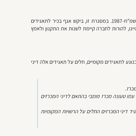
חוזר מנכ"ל משרד הפנים ביקש להחיל על החברות העירוניות את דיני המכרזים הקבועים בתקנות העיריות (מכרזים), תשמ”ח-1987. במסגרת זו, ביקש אגף בכיר לתאגידים
נו, להורות לחברה קיימת לשנות את התקנון ולאמץ
היעדרו של חוק ותקנות בנוגע לתאגידים מקומיים, חלים על תאגידים אלה דיני
כרז.
 עמו טעונה מכרז פומבי בהתאם לדיני המכרזים
יד דיני המכרזים החלים על הרשויות המקומיות