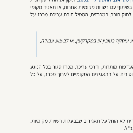
שיתוף עם רשויות מקומיות אחרות, או תאגיד מקומי
מדינה. במסגרת התיקון לחוק הוספו למעלה מ-620 "תאגידים מקומיים", לרשימת הגופים המנויים בסעיף 2(א) לחוק חובת המכרזים, המטיל חובת עריכת מכרז על
 עיסקה בטובין או במקרקעין, או לביצוע עבודה,
ז, העדפות מותרות, ודרכי עריכת מכרז סגור בכל הנוגע
ורית על התאגידים המקומיים לערוך מכרז, על כל
ית לא הוחל על תאגידים שבבעלות רשויות מקומיות.
כ"ל.