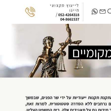
לייעוץ מקצועי
חייגו
/
052-4264318
04-8661537
קומיים
 לחוק חובת המכרזים משנת 2002, אך תחולתה הותנתה בהתקנת תקנות ייעודיות על ידי שר הפנים, שבמשך
ים נרחבים ללא הסדרה סטטוטורית. למרות זאת,
 מידות גם על תאגידים אלה. בית המשפט העליון,