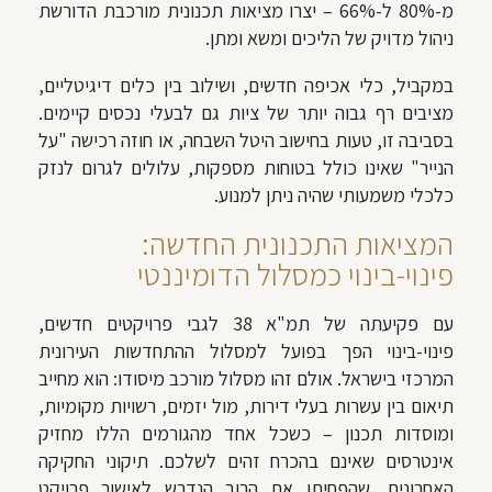
מ-80% ל-66% – יצרו מציאות תכנונית מורכבת הדורשת
ניהול מדויק של הליכים ומשא ומתן.
במקביל, כלי אכיפה חדשים, ושילוב בין כלים דיגיטליים,
מציבים רף גבוה יותר של ציות גם לבעלי נכסים קיימים.
בסביבה זו, טעות בחישוב היטל השבחה, או חוזה רכישה "על
הנייר" שאינו כולל בטוחות מספקות, עלולים לגרום לנזק
כלכלי משמעותי שהיה ניתן למנוע.
המציאות התכנונית החדשה:
פינוי-בינוי כמסלול הדומיננטי
עם פקיעתה של תמ"א 38 לגבי פרויקטים חדשים,
פינוי-בינוי הפך בפועל למסלול ההתחדשות העירונית
המרכזי בישראל. אולם זהו מסלול מורכב מיסודו: הוא מחייב
תיאום בין עשרות בעלי דירות, מול יזמים, רשויות מקומיות,
ומוסדות תכנון – כשכל אחד מהגורמים הללו מחזיק
אינטרסים שאינם בהכרח זהים לשלכם. תיקוני החקיקה
האחרונים, שהפחיתו את הרוב הנדרש לאישור פרויקט