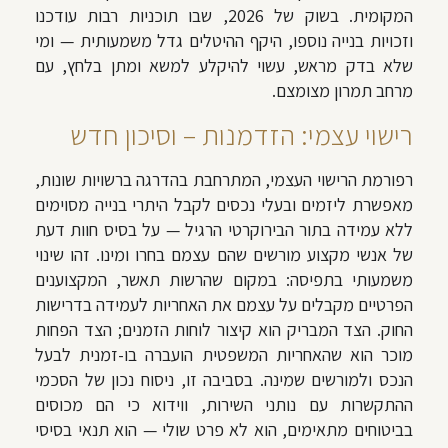
המקומית. בשוק של 2026, שבו תוכניות רבות עודכנו
וזכויות בנייה נוספו, היקף ההיטלים גדל משמעותית — ומי
שלא בדק מראש, עשוי להיקלע למשא ומתן בלחץ, עם
מרחב תמרון מצומצם.
רישוי עצמי: הזדמנות – וסיכון חדש
רפורמת הרישוי העצמי, המתרחבת בהדרגה ברשויות שונות,
מאפשרת ליזמים ובעלי נכסים לקבל היתרי בנייה מסוימים
ללא עמידה בתור הבירוקרטי הרגיל — על בסיס חוות דעת
של אנשי מקצוע מורשים שהם עצמם בחרו ומינו. זהו שינוי
משמעותי בתפיסה: במקום שהרשות תאשר, המקצוענים
הפרטיים מקבלים על עצמם את האחריות לעמידה בדרישות
החוק. הצד המבריק הוא קיצור לוחות הזמנים; הצד הפחות
מוכר הוא שהאחריות המשפטית הועברה בו-זמנית לבעל
הנכס ולמורשים שמינה. בסביבה זו, ניסוח נכון של הסכמי
ההתקשרות עם נותני השירות, ווידוא כי הם מכוסים
בביטוחים מתאימים, הוא לא פרט שולי — הוא תנאי בסיסי