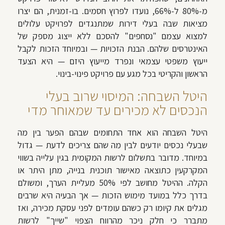
מ-80% ל-66%, נועדו לפרוץ חסמים. בו-זמנית, הם יצרו
מציאות שבה בעלי דירות שמתנגדים לפרויקט עלולים
למצוא עצמם "נסחפים" להסכם ללא ייצוג מספק של
האינטרסים שלהם. הבנת הזכויות — ובמיוחד הזכות לקבל
ייעוץ משפטי עצמאי ונפרד מייעוץ היזם — היא הצעד
הראשון והקריטי בכל מגע עם פרויקט פינוי-בינוי.
היטל השבחה: המיסוי שרוב בעלי
הנכסים לא מכירים עד שמאוחר מדי
היטל השבחה הוא אחד התחומים שבהם הפער בין מה
שבעלי נכסים יודעים לבין מה שהם צריכים לדעת — גדול
במיוחד. מדובר בתשלום לרשות המקומית בגין עלייה בשווי
המקרקעין כתוצאה מאישור תוכנית בנייה, מתן היתר או
הקלה. ההיטל מחושב לפי 50% מעליית הערך, ומשולם
בדרך כלל במועד מימוש הזכות — אך הבעיה היא שרבים
מגלים את קיומו רק כשהם עומדים לפני עסקת מכירה, ואז
מתברר כי חלק ניכר מהרווח הצפוי "שייך" לרשות