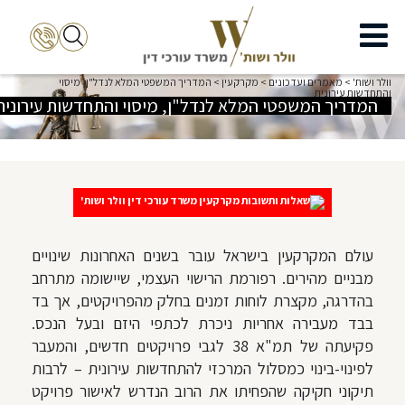
וולר ושות'
>
מאמרים ועדכונים
>
מקרקעין
>
המדריך המשפטי המלא לנדל"ן, מיסוי
והתחדשות עירונית
המדריך המשפטי המלא לנדל"ן, מיסוי והתחדשות עירונית
עולם המקרקעין בישראל עובר בשנים האחרונות שינויים
מבניים מהירים. רפורמת הרישוי העצמי, שיישומה מתרחב
בהדרגה, מקצרת לוחות זמנים בחלק מהפרויקטים, אך בד
בבד מעבירה אחריות ניכרת לכתפי היזם ובעל הנכס.
פקיעתה של תמ"א 38 לגבי פרויקטים חדשים, והמעבר
לפינוי-בינוי כמסלול המרכזי להתחדשות עירונית – לרבות
תיקוני חקיקה שהפחיתו את הרוב הנדרש לאישור פרויקט