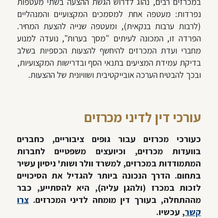
במכרזים רבים, נהוג לדרוש הגשת ההצעה בשתי מעטפות
נפרדות: מעטפה אחת למסמכים המקצועיים והמנהליים
(לרבות ערבות בנקאית), ומעטפה שנייה להצעת המחיר.
הפרדה זו, המכונה לעיתים "מסך בערות", נועדה למנוע
מחברי ועדת המכרזים להיחשף להצעות הכספיות בשלב
בדיקת עמידת המציעים בתנאי הסף ובדרישות המקצועיות,
ובכך להבטיח הערכה אובייקטיבית ושוויונית של ההצעות.
עורכי דין לדיני מכרזים
כעורכי מכרזים עבור גופים ציבוריים, כחברים
בוועדות מכרזים, וכיועצים משפטיים לחברות
המתמודדות במכרזים, למשרד וולר ושות' ניסיון עשיר
בתחום. הדרך הנכונה ביותר להגדיל את הסיכויים
לזכות במכרז (ולהגן עליה), היא להסתייע, כבר
מההתחלה, בעורך דין מומחה לדיני המכרזים.
צרו
קשר
, עכשיו.