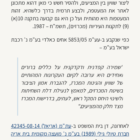
ליצור שוויון בין המציעים, ולהסיר חשש כי מאן דהוא מתכונן
לאתר את המעטפה, ולבצע תרמית בדרך כלשהיא. זהות
המעטפות היא מהותית ועל כן היא גם קבועה בתקנה 10(א)
(9) לתקנות העיריות (מכרזים), תשמ"ח – 1987.
כפי שנקבע ב-עע"מ 5853/05 אחים כאלדי בע"מ נ' רכבת
ישראל בע"מ –
"
שמירה קפדנית ודקדקנית על כללים ברורים
ואחידים היא ערובה לקיום העקרונות המהותיים
של שוויון והגינות המכרז, להגברת אמון הציבור
בשיטת המכרזים, למאמץ לנעילת דלת השחיתות
ולשינוי היחס המקל ראש, לעתים, בדרישות המכרז
מצד חלק מהמציעים
."
לאחרונה, דן בית המשפט ב-
עת"מ (אריאל) 42345-08-14
חברת טיולי גילי (1989) בע"מ נ' מועצה מקומית בית אריה