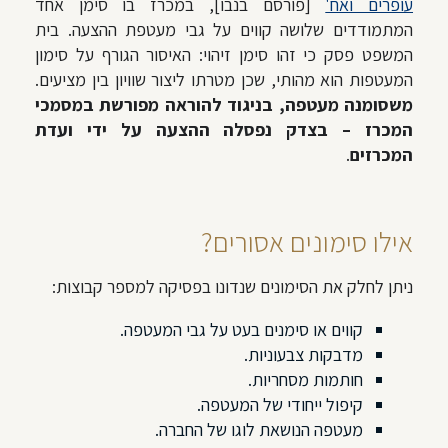
עופרים ואח'
[פורסם בנבו], במכרז בו סימן אחד
המתמודדים שלושה קווים על גבי מעטפת ההצעה. בית
המשפט פסק כי זהו סימן זיהוי: האיסור הגורף על סימון
המעטפות הוא מהותי, שכן מטרתו ליצור שוויון בין מציעים.
משסומנה מעטפה, בניגוד להוראה מפורשת במסמכי
המכרז –
בצדק
נפסלה ההצעה על ידי ועדת
המכרזים
.
אילו סימונים אסורים?
ניתן לחלק את הסימונים שנדונו בפסיקה למספר קבוצות:
קווים או סימנים בעט על גבי המעטפה.
מדבקות צבעוניות.
חותמות מסחריות.
קיפול ייחודי של המעטפה.
מעטפה הנושאת לוגו של החברה.