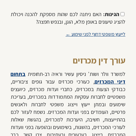
הגינות:
האם ניתנה לכם שהות מספקת להכנה ויכולת
להציג טיעונים באופן מלא, הוגן, ובנפש חפצה?
לייעוץ משפטי דחוף לפני שימוע ←
עורך דין מכרזים
למשרד וולר ושות' ניסיון עשיר וראיה רב-תחומית
בתחום
דיני המכרזים
, כעורכי מכרזים עבור גופים ציבוריים,
כבודקי הצעות במכרזים, כחברי ועדות מכרזים, כיועצים
משפטיים לחברות עסקיות המתמודדות במכרזים, בעריכת
שימועים ובמתן ייעוץ וייצוג משפטי לחברות ולאנשים
פרטיים, העומדים בפני ועדות המכרזים. נשמח לעזור לכם
בהתייעצות, חשיבה, היערכות למכרזים, בהגשת שאלות
לעורכי המכרזים, בהשגות, בשימועים ובהופעה בפני וועדות
המכרזים, בייצוג, בערעורים ובעתירות. צרו קשר, כבר