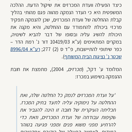
כיצד הפעילה וועדת המכרזים את שיקול הדעת. ההלכה
המשפטית היא כי העדר הנמקה מהווה פגם מהותי בהליך
קבלת ההחלטה של וועדת המכרזים, שכן להנמקה תפקיד
מרכזי ביכולת להתמודד עם ההחלטה, והיא מקנה את
היכולת להשיג עליה ובסופו של דבר להביא לשינויה,
במקרים המתאימים (ע"א 10419/03 דור נ' רמת הדר –
כפר שיתופי להתיישבות, פ"ד ס (2) 277;
רע"א 8996/04
שכטר נ' נציגות הבית המשותף
).
המלומד ע' דקל, (
מכרזים,
2004), מתמצת את חובת
ההנמקה בשימוע במכרז:
"על ועדת המכרזים לנמק כל החלטה שלה, ואת
ההחלטה על נימוקיה עליה לתעד בתיק המכרז.
תכליתה העיקרית של חובה זו הינה להגביר את
שקיפות עבודתה של ועדת המכרזים, וזאת כדי
להרתיע מפני משוא פנים ומפני פגיעה בטוהר
המידות, לאפשר הפעלה של ביקורת אפקטיבית