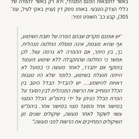
באשר לתוצאות הפגם המנהלי, ולא רק באשר להפרה של
כללי הצדק הטבעי. באותו פסק דין (עניין באקי לעיל, עמ'
305), קבע כב' השופט זמיר:
"יש אומנם מקרים שבהם הפרה של חובת השימוע,
אף שהיא פוגמת, אינה פוסלת החלטה מנהלית.
כך, בין היתר, אם ההפרה לא גרמה עוול. לכן
אפשר כי החלטה שהתקבלה ללא שימוע תעמוד
בתוקף אם יתברר, לאחר מעשה כי בפועל לא
הייתה תועלת בשימוע, כלומר שלא היו טענות
ראויות להישמע… יש להבדיל הבדל היטב בין
הכלל המחייב את הרשות המנהלית לבין הסעד על
הפרת הכלל הניתן על ידי ביהמ"ש. הכלל המצוי
במישור אחד והסעד מצוי במישור אחר. ביהמ"ש
עשוי לשקול לאחר מעשה, שיקולים שונים מן
השיקולים המחייבים את הרשות לפני מעשה."