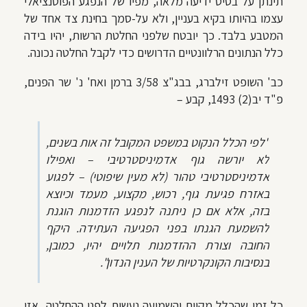
תינתן על בסיס ידיעה מלאה, מפיו של הנפגע הפוטנציאלי
עצמו בהיותו בקיא בעניין, ולא על-סמך בחינת צד אחד של
המטבע בלבד. כך יובטח שלפני החלטת הרשות, יהיו בידה
כלל הנתונים הרלוונטיים הדרושים כדי לקבל החלטה נכונה.
כב' השופט זילברג, בבג"צ 3/58 ברמן ואח' נ' שר הפנים,
פ"ד יב(2) 1493, קבע –
"לפי הכלל הנקוט במשפט המקובל זה אות בשנים,
לא יורשה גוף אדמיניסטרטיבי – ואפילו
אדמיניסטרטיבי טהור (לא מעין שיפוטי) – לפגוע
באזרח פגיעת גוף, רכוש, מקצוע, מעמד וכיוצא
בזה, אלא אם כן ניתנה לנפגע הזדמנות הוגנת
להשמעת הגנתו בפני הפגיעה העתידה. היקף
החובה וצורת ההזדמנות תלויים יהיו, כמובן,
בנסיבות הקונקרטיות של הענין הנדון".
כל זמן שהכלל מקוים והשמיעה נעשית
לפני
ההחלטה, אזי