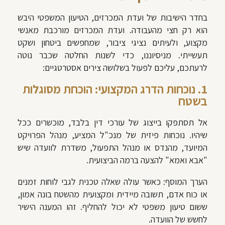
בחדר הישיבות של ועדת המכרזים, הטיעון המשפטי היבש
הוא רק חצי מהעבודה. ועדת המכרזים מורכבת מאנשי
מקצוע, ולעיתים נציגי ציבור, שמחפשים ביטחון ושקט
תעשייתי. מניסיוננו, כדי לשנות החלטה שכבר נוטה
לרעתכם, עליכם לפעול בשלושה צירים אסטרטגיים:
1. נוכחות הדרג המקצועי: הוכחת מסוגלות
בשטח
אל תסתפקו בייצוג של עורכי דין בלבד, מוכשרים ככל
שיהיו. נוכחות פיזית של מנכ"ל המציע, מנהל הפרויקט
המיועד, מהנדס או מנהל התפעול, משדרת לוועדה שיש
"אבא ואמא" להצעה ברמה הביצועית.
הערך המוסף: כאשר עולה שאלה טכנית לגבי לוחות זמנים
או כוח אדם, תשובה מיידית ומקצועית מהשטח בונה אמון,
ששום טיעון משפטי לא יכול להחליף. זהו המענה הישיר
לחשש של הוועדה.