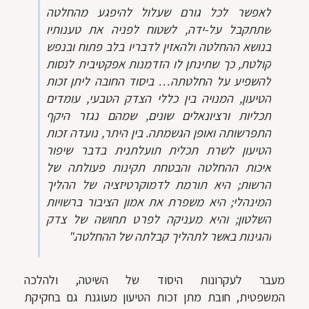
לאפשר לכל גורם שעלול להיפגע מהחלטה
שתתקבל על-ידה, לשטוח לפניה את טענותיו
בנושא ההחלטה ולהאזין לדבריו בלב פתוח ובנפש
קולטת, כך שתינתן לו הזדמנות אפקטיבית לנסות
להשפיע על החלטתה… ביסוד החובה ליתן זכות
הטיעון, המנויה בין כללי הצדק הטבעי, עומדים
תכליות ורציונאלים שונים, שמהם נגזר היקף
התפרשותה ואופן הגשמתה. בין היתר, נועדה זכות
הטיעון לשרת תכלית תועלתנית בדבר שיפור
איכות ההחלטה והבטחת תקינות פעולתה של
הרשות; היא תורמת לדמוקרטיזציה של ההליך
המינהלי; היא משפרת את אמון הציבור ברשויות
השלטון; והיא מעניקה לפרט תחושה של צדק
והגינות באשר לתהליך קבלתה של ההחלטה."
מעבר לעקרונות היסוד של השיטה, ולהלכה
המשפטית, חובת מתן זכות הטיעון מעוגנת גם בחקיקת