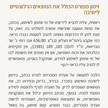
זימון מפורט הכולל את הנושאים הרלוונטיים
לישיבה
ראשית, עליה להביא לידיעתו של מי שזומן לשימוע, בכתב,
את מהות הטענה שהרשות אמורה להחליט בה. זאת, על
מנת ליתן לו הזדמנות נאותה להגיב לטענות כנגדו כראוי.
כפי שקבע ביהמ"ש העליון (בג”צ 656/80
אבו רומי נ’ שר
הבריאות, פ”ד לה(3) 185, 189 (1981)), אין מקיימים
כהלכתה את זכות השמיעה, אם אין מפנים את תשומת לבו
של מי שזומן לשימוע למידע, שנתקבל בעניינו, ומאפשרים
לו להגיב עליו כראוי.</p>
הלכה למעשה: על וועדת המכרזים לפרט בכתב, בזימון
לישיבת השימוע במכרז, בבירור, בדיוק ובפירוט רב, את
הנושאים העומדים לדיון. על הועדה לצרף ולהפנות למידע
המונח לפניה. בנוסף, מכתב הזימון יכלול את הסנקציות
האפשריות, או התוצאות האופרטיביות, העומדות לרשות
וועדת המכרזים, כנגד המציע. קיום שימוע, בה נשאל