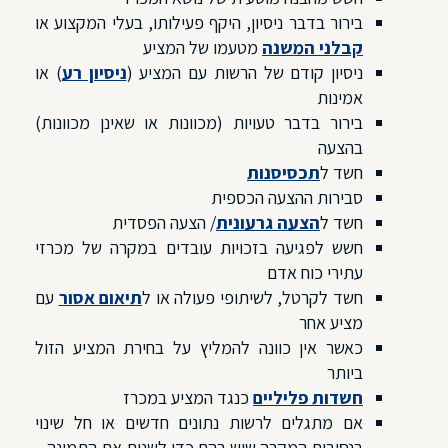
בירור בדבר ניסיון, היקף פעילותו, בעלי המקצוע או
קבלני המשנה
מטעמו של המציע
ניסיון קודם של הרשות עם המציע (
ניסיון רע
) או
אמינות
בירור בדבר טעויות (מכוונות או שאינן מכוונות)
בהצעה
חשד ל
תכסיסנות
סבירות ההצעה הכספית
חשד ל
הצעה גרעונית
/ הצעה הפסדית
חשש לפגיעה בזכויות עובדים במקרה של מכרזי
עתירי כוח אדם
חשד לקרטל, לשיתופי פעולה או ל
תיאום אסור
עם
מציע אחר
כאשר אין כוונה להמליץ על בחירת המציע הזול
ביותר
חשדות פליליים
כנגד המציע במכרז
אם מתגלים לרשות נתונים חדשים או חל שינוי
בנסיבות המקרה שיש בהם כדי לשנות את התמונה