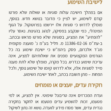
לישיבת השימוע
אם במהלך הישיבה עולות סוגיות או שאלות שלא פורטו
קודם לשימוע, יש לציין כי מדובר בנושא חדש. בנוסף,
מומלץ לדרוש כי סוגיות אלו יירשמו בפרוטוקול. על הגוף
המינהלי, כפי שנקבע בפסיקה, לנהוג בהגינות. נאסר עליו
"להפתיע" את המציע, בסוגיות שלא פורטו מראש ובכתב.
ב-עת"מ 11386-02-16 מ. חליל בע"מ נ' מועצה מקומית
מג'ד אלכרום, פסק ביהמ"ש כי ישיבת שימוע בה כל
הגורמים המקצועיים מפנים את שאלותיהם למציע, אינה
עריכת שימוע כנדרש. בכל מקרה, מומלץ שלא לתת מענה
מייד לסוגיות אלה, אלא לדרוש קיומו של שימוע נוסף, ולכל
הפחות – מתן תשובה בכתב, לאחר ישיבת השימוע.
חקירת עדים, יועצים או מומחים
ועדת המכרזים אינה טריבונל שיפוטי. אין למציע, או למי
מטעמו, זכות להשמיע עדים מטעמו או לחקור בחקירה
נגדית עדים, אשר מסרו מידע לוועדה. נושא זה נתון לשיקול